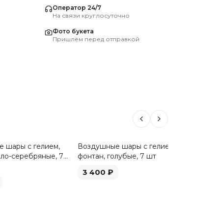
Оператор 24/7
На связи круглосуточно
Фото букета
Пришлём перед отправкой
 шары с гелием,
Воздушные шары с гелием,
Воздуш
ело-серебряные, 7
фонтан, голубые, 7 шт
фонтан,
3 400
₽
3 40