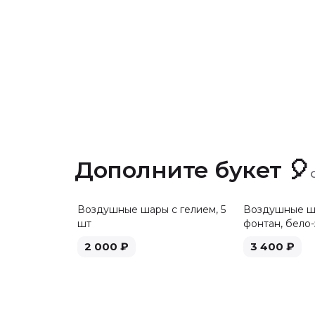
Дополните букет 🎈
Воздушные шары с гелием, 5
Воздушные ша
шт
фонтан, бело-
2 000
₽
3 400
₽