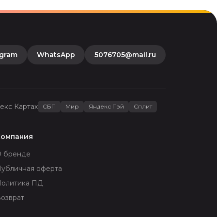
egram
WhatsApp
5076705@mail.ru
екс Картах
СБП
Мир
Яндекс Пэй
Сплит
Компания
О бренде
убличная оферта
Политика ПД
озврат