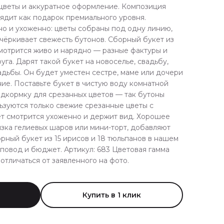
цветы и аккуратное оформление. Композиция
ядит как подарок премиального уровня.
но и ухоженно: цветы собраны под одну линию,
чёркивает свежесть бутонов. Сборный букет из
мотрится живо и нарядно — разные фактуры и
га. Дарят такой букет на новоселье, свадьбу,
дьбы. Он будет уместен сестре, маме или дочери
ие. Поставьте букет в чистую воду комнатной
одкормку для срезанных цветов — так бутоны
ьзуются только свежие срезанные цветы с
т смотрится ухоженно и держит вид. Хорошее
зка гелиевых шаров или мини-торт, добавляют
рный букет из 15 ирисов и 18 тюльпанов в нашем
повод и бюджет. Артикул: 683 Цветовая гамма
отличаться от заявленного на фото.
Купить в 1 клик