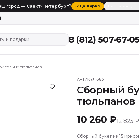
аш город —
Санкт-Петербург
?
Да
, верно
Выбрать друго
8 (812) 507-67-0
ты и подарки
рисов и 18 тюльпанов
АРТИКУЛ
683
Сборный бук
тюльпанов
10 260 ₽
12 825 ₽
Сборный букет из 15 ирисо