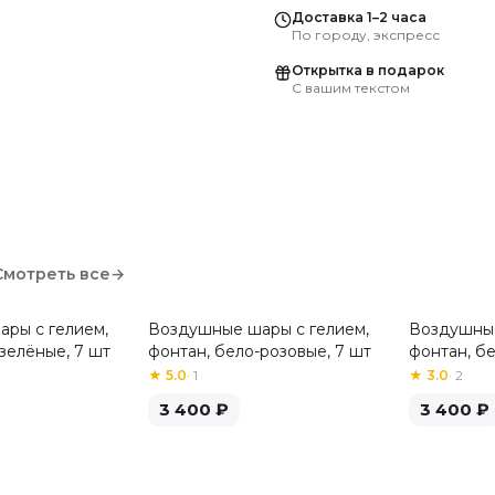
Доставка 1–2 часа
По городу, экспресс
Открытка в подарок
С вашим текстом
Смотреть все
→
ры с гелием,
Воздушные шары с гелием,
Воздушные
зелёные, 7 шт
фонтан, бело-розовые, 7 шт
фонтан, б
шт
★
5.0
·
1
★
3.0
·
2
3 400
₽
3 400
₽