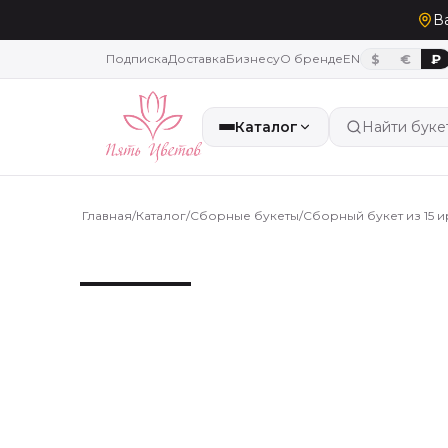
В
Подписка
Доставка
Бизнесу
О бренде
EN
$
€
₽
Каталог
Найти буке
Главная
/
Каталог
/
Сборные букеты
/
Сборный букет из 15 и