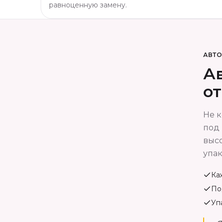
равноценную замену.
АВТ
Ав
о
Не к
под 
высо
упак
Ка
По
Уп