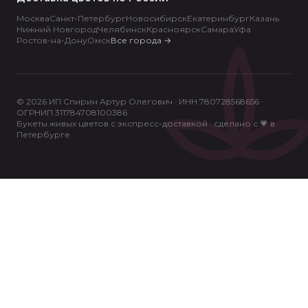
Москва
Санкт-Петербург
Новосибирск
Екатеринбург
Казань
Нижний Новгород
Челябинск
Красноярск
Самара
Уфа
Ростов-на-Дону
Омск
Все города
→
© 2026 ИП Спирин Артур Олегович · ИНН 780728568656 ·
ОГРНИП 311784708100386
Букеты живых цветов с экспресс-доставкой · сделано с 💗 в
Петербурге