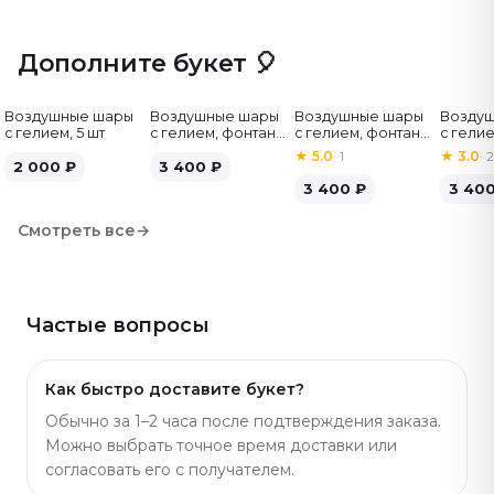
может отличаться от заявленного на фото.
Дополните букет 🎈
Воздушные шары
Воздушные шары
Воздушные шары
Возду
с гелием, 5 шт
с гелием, фонтан,
с гелием, фонтан,
с гелие
бело-зелёные, 7
бело-розовые, 7
бело-
★
5.0
·
1
★
3.0
·
2
2 000
₽
шт
3 400
₽
шт
серебр
3 400
₽
3 40
Смотреть все
→
Частые вопросы
Как быстро доставите букет?
Обычно за 1–2 часа после подтверждения заказа.
Можно выбрать точное время доставки или
согласовать его с получателем.