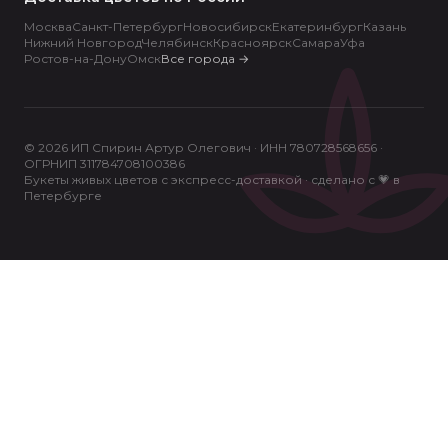
Москва
Санкт-Петербург
Новосибирск
Екатеринбург
Казань
Нижний Новгород
Челябинск
Красноярск
Самара
Уфа
Ростов-на-Дону
Омск
Все города
→
© 2026 ИП Спирин Артур Олегович · ИНН 780728568656 ·
ОГРНИП 311784708100386
Букеты живых цветов с экспресс-доставкой · сделано с 💗 в
Петербурге