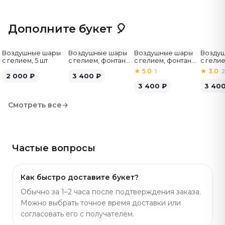
бутонов и упаковки, может отличаться от заявленного
на фото.
Дополните букет 🎈
Воздушные шары
Воздушные шары
Воздушные шары
Возду
с гелием, 5 шт
с гелием, фонтан,
с гелием, фонтан,
с гелие
бело-зелёные, 7
бело-розовые, 7
бело-
★
5.0
·
1
★
3.0
·
2
2 000
₽
шт
3 400
₽
шт
серебр
3 400
₽
3 40
Смотреть все
→
Частые вопросы
Как быстро доставите букет?
Обычно за 1–2 часа после подтверждения заказа.
Можно выбрать точное время доставки или
согласовать его с получателем.