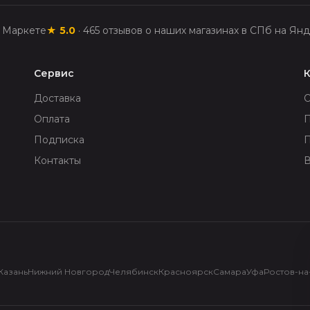
с Маркете
★
5.0
·
465
отзывов о наших магазинах в СПб на Янд
Сервис
Доставка
Оплата
П
Подписка
Контакты
В
Казань
Нижний Новгород
Челябинск
Красноярск
Самара
Уфа
Ростов-на