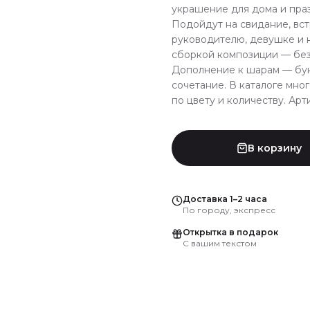
украшение для дома и праз
Подойдут на свидание, вст
руководителю, девушке и 
сборкой композиции — без 
Дополнение к шарам — бук
сочетание. В каталоге мно
по цвету и количеству. Арти
В корзину
Доставка 1–2 часа
По городу, экспресс
Открытка в подарок
С вашим текстом