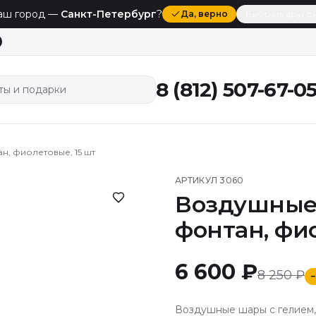
аш город —
Санкт-Петербург
?
Да
, верно
Выбрать друго
8 (812) 507-67-0
ты и подарки
н, фиолетовые, 15 шт
АРТИКУЛ
3060
Воздушные 
фонтан, фи
6 600 ₽
8 250 ₽
−
Воздушные шары с гелием, 