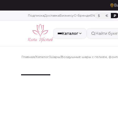
В
Подписка
Доставка
Бизнесу
О бренде
EN
$
€
₽
Каталог
Найти буке
Главная
/
Каталог
/
Шары
/
Воздушные шары с гелием, фонта