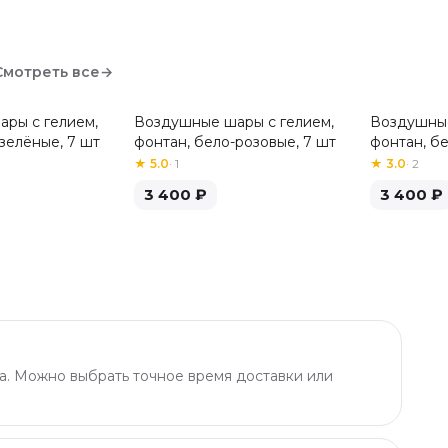
Смотреть все
→
ры с гелием,
Воздушные шары с гелием,
Воздушные
зелёные, 7 шт
фонтан, бело-розовые, 7 шт
фонтан, б
шт
★
5.0
·
1
★
3.0
·
2
3 400
₽
3 400
₽
а. Можно выбрать точное время доставки или