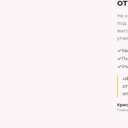
о
Не к
под 
высо
упак
Ка
По
Уп
«Я
от
оп
Крис
Главн