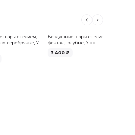
 шары с гелием,
Воздушные шары с гелием,
Воздуш
ело-серебряные, 7
фонтан, голубые, 7 шт
фонтан,
3 400
₽
3 40