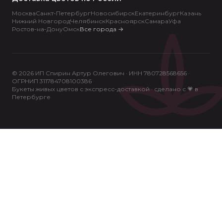
Москва
Санкт-Петербург
Новосибирск
Екатеринбург
Казань
Нижний Новгород
Челябинск
Красноярск
Самара
Уфа
Ростов-на-Дону
Омск
Все города
→
© 2026 ИП Спирин Артур Олегович · ИНН 780728568656 ·
ОГРНИП 311784708100386
Букеты живых цветов с экспресс-доставкой · сделано с 💗 в
Петербурге