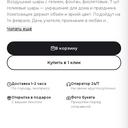
Воздушные шары с гелием, фонтан, фиолетовые, 7 шт:
гелиевые шары — украшение для дома и праздника.
Композиция держит объём и яркий цвет. Подойдут на
14 февраля, День учителя, признание в любви и
свидание — яркий подарок коллеге, любимой и не
Читать ещё
только. Используем качественные латексные и
фольгированные шары — держат гелий дольше
обычного и сохраняют вид. К шарам хорошо подходит
В корзину
букет живых цветов или сладкий бенто-торт —
комплект делает подарок полнее. В каталоге много
Купить в 1 клик
вариантов под разные праздники — выбирайте по
цвету и количеству. Артикул: 3008.
Доставка 1–2 часа
Оператор 24/7
По городу, экспресс
На связи круглосуточно
Открытка в подарок
Фото букета
С вашим текстом
Пришлём перед
отправкой