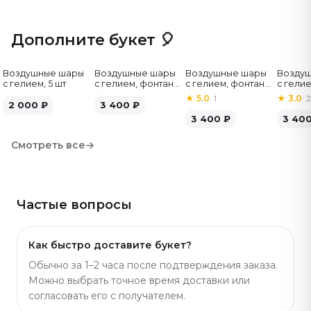
Дополните букет 🎈
Воздушные шары
Воздушные шары
Воздушные шары
Возду
с гелием, 5 шт
с гелием, фонтан,
с гелием, фонтан,
с гелие
бело-зелёные, 7
бело-розовые, 7
бело-
★
5.0
·
1
★
3.0
·
2
2 000
₽
шт
3 400
₽
шт
серебр
3 400
₽
3 40
Смотреть все
→
Частые вопросы
Как быстро доставите букет?
Обычно за 1–2 часа после подтверждения заказа.
Можно выбрать точное время доставки или
согласовать его с получателем.