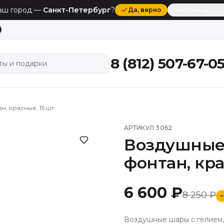
аш город —
Санкт-Петербург
?
Да
, верно
Выбрать друго
8 (812) 507-67-0
ты и подарки
, красные, 15 шт
АРТИКУЛ
3062
Воздушные 
фонтан, кра
6 600 ₽
8 250 ₽
−
Воздушные шары с гелием, 