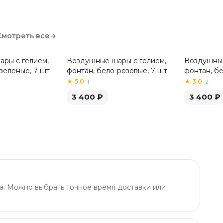
Смотреть все
→
ры с гелием,
Воздушные шары с гелием,
Воздушные
зелёные, 7 шт
фонтан, бело-розовые, 7 шт
фонтан, б
шт
★
5.0
·
1
★
3.0
·
2
3 400
₽
3 400
₽
а. Можно выбрать точное время доставки или