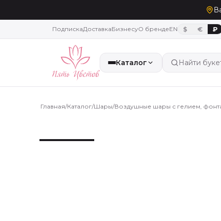
В
Подписка
Доставка
Бизнесу
О бренде
EN
$
€
₽
Каталог
Найти буке
Главная
/
Каталог
/
Шары
/
Воздушные шары с гелием, фонтан