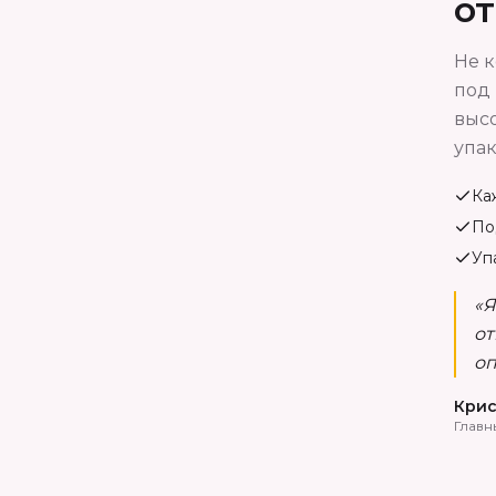
о
Не к
под 
высо
упак
Ка
По
Уп
«Я
от
оп
Крис
Главн