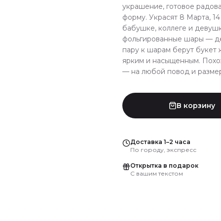
украшение, готовое радов
форму. Украсят 8 Марта, 1
бабушке, коллеге и девуш
фольгированные шары — де
пару к шарам берут букет 
ярким и насыщенным. Похо
— на любой повод и размер.
В корзину
Доставка 1–2 часа
По городу, экспресс
Открытка в подарок
С вашим текстом