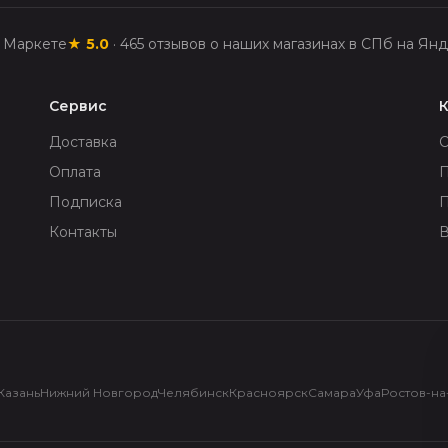
с Маркете
★
5.0
·
465
отзывов о наших магазинах в СПб на Янд
Сервис
Доставка
Оплата
П
Подписка
Контакты
В
Казань
Нижний Новгород
Челябинск
Красноярск
Самара
Уфа
Ростов-на