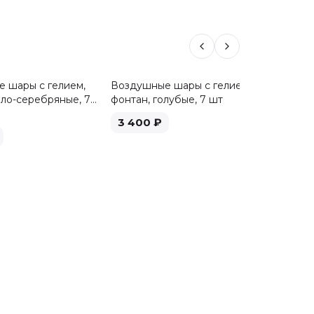
 шары с гелием,
Воздушные шары с гелием,
Воздуш
ело-серебряные, 7
фонтан, голубые, 7 шт
фонтан,
3 400
₽
3 40