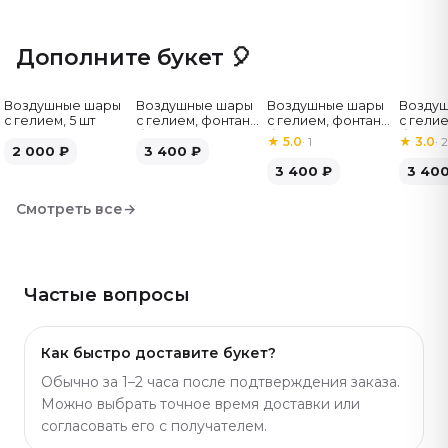
Дополните букет 🎈
Воздушные шары
Воздушные шары
Воздушные шары
Возду
с гелием, 5 шт
с гелием, фонтан,
с гелием, фонтан,
с гелие
бело-зелёные, 7
бело-розовые, 7
бело-
★
5.0
·
1
★
3.0
·
2
2 000
₽
шт
3 400
₽
шт
серебр
3 400
₽
3 40
Смотреть все
→
Частые вопросы
Как быстро доставите букет?
Обычно за 1–2 часа после подтверждения заказа.
Можно выбрать точное время доставки или
согласовать его с получателем.