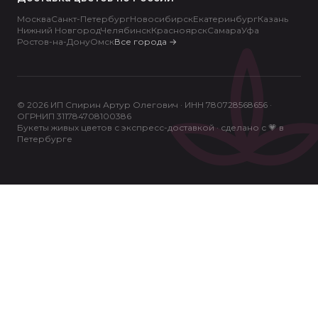
Москва
Санкт-Петербург
Новосибирск
Екатеринбург
Казань
Нижний Новгород
Челябинск
Красноярск
Самара
Уфа
Ростов-на-Дону
Омск
Все города
→
© 2026 ИП Спирин Артур Олегович · ИНН 780728568656 ·
ОГРНИП 311784708100386
Букеты живых цветов с экспресс-доставкой · сделано с 💗 в
Петербурге