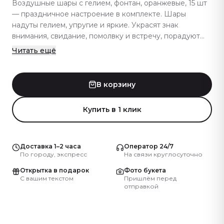
Воздушные шары с гелием, фонтан, оранжевые, 15 шт
— праздничное настроение в комплекте. Шары
надуты гелием, упругие и яркие. Украсят знак
внимания, свидание, помолвку и встречу, порадуют
жене, невесте и дочери. Каждый шар проверяется
Читать ещё
перед сборкой композиции — без брака, ровный
объём и яркий оттенок. Дополнение к шарам — букет
живых цветов или бенто-торт, праздничное сочетание.
В корзину
Похожие гелиевые композиции есть в нашем каталоге
— на любой повод и размер. Артикул: 3059.
Купить в 1 клик
Доставка 1–2 часа
Оператор 24/7
По городу, экспресс
На связи круглосуточно
Открытка в подарок
Фото букета
С вашим текстом
Пришлём перед
отправкой