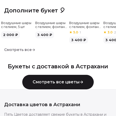
Дополните букет 🎈
Воздушные шары
Воздушные шары
Воздушные шары
Возду
с гелием, 5 шт
с гелием, фонтан,
с гелием, фонтан,
с гелие
бело-зелёные, 7
бело-розовые, 7
бело-
★
5.0
·
1
★
3.0
·
2
2 000
₽
шт
3 400
₽
шт
серебр
3 400
₽
3 40
Смотреть все
→
Букеты с доставкой в
Астрахани
Смотреть все цветы
→
Доставка цветов в
Астрахани
Пять Цветов доставляет свежие букеты в Астрахани и