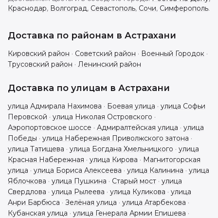
Краснодар
,
Волгоград
,
Севастополь
,
Сочи
,
Симферополь
.
Доставка по районам в
Астрахани
Кировский район
·
Советский район
·
Военный Городок
·
Трусовский район
·
Ленинский район
Доставка по улицам в
Астрахани
улица Адмирала Нахимова
·
Боевая улица
·
улица Софьи
Перовской
·
улица Николая Островского
·
Аэропортовское шоссе
·
Адмиралтейская улица
·
улица
Победы
·
улица Набережная Приволжского затона
·
улица Татищева
·
улица Богдана Хмельницкого
·
улица
Красная Набережная
·
улица Кирова
·
Магнитогорская
улица
·
улица Бориса Алексеева
·
улица Калинина
·
улица
Яблочкова
·
улица Пушкина
·
Старый мост
·
улица
Свердлова
·
улица Рылеева
·
улица Куликова
·
улица
Анри Барбюса
·
Зелёная улица
·
улица Атарбекова
·
Кубанская улица
·
улица Генерала Армии Епишева
·