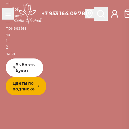
на
любой
+7 953 164 09 78
бюджет
—
привезём
за
1–
2
часа
Выбрать
букет
Цветы по
подписке