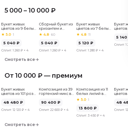
5 000 – 10 000 ₽
Букет живых
Сборный букет из
Букет живых
Букет 
Хит
цветов из 9 белых
хризантем и
цветов из 7 белых
цветов 
роз, Эквадор, 60
альстромерий
хризантем
гербер
★
5.0
·
1
★
4.8
·
60
★
4.8
·
11
см
5 140
5 040
₽
5 040
₽
5 120
₽
Сплит:
1
Сплит:
1 260 ₽
× 4
Сплит:
1 260 ₽
× 4
Сплит:
1 280 ₽
× 4
Смотреть все
→
От 10 000 ₽ — премиум
Букет живых
Композиция из 39
Композиция из 11
Букет 
цветов из 101 розы
гортензий микс в
белых лилий в
цветов 
микс, Эквадор, 50
шляпной коробке
шляпной коробке
микс, Э
★
5.0
·
1
см
48 480
₽
90 400
₽
см
48 4
13 800
₽
Сплит:
12 120 ₽
× 4
Сплит:
22 600 ₽
× 4
Сплит:
1
Сплит:
3 450 ₽
× 4
Смотреть все
→