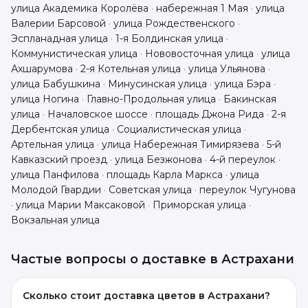
улица Академика Королёва
·
набережная 1 Мая
·
улица
Валерии Барсовой
·
улица Рождественского
·
Эспланадная улица
·
1-я Болдинская улица
·
Коммунистическая улица
·
Нововосточная улица
·
улица
Ахшарумова
·
2-я Котельная улица
·
улица Ульянова
·
улица Бабушкина
·
Минусинская улица
·
улица Бэра
·
улица Ногина
·
Главно-Продольная улица
·
Бакинская
улица
·
Началовское шоссе
·
площадь Джона Рида
·
2-я
Дербентская улица
·
Социалистическая улица
·
Артельная улица
·
улица Набережная Тимирязева
·
5-й
Кавказский проезд
·
улица Безжонова
·
4-й переулок
·
улица Панфилова
·
площадь Карла Маркса
·
улица
Молодой Гвардии
·
Советская улица
·
переулок Чугунова
·
улица Марии Максаковой
·
Приморская улица
·
Вокзальная улица
Частые вопросы о доставке в
Астрахани
Сколько стоит доставка цветов в Астрахани?