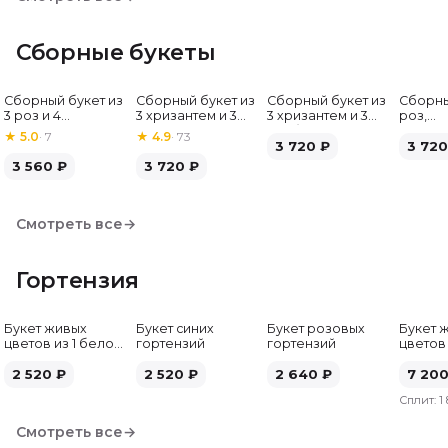
Сборные букеты
Сборный букет из
Сборный букет из
Сборный букет из
Сборны
Хит
3 роз и 4
3 хризантем и 3
3 хризантем и 3
роз,
альстромерий
альстромерий
гербер
альстр
★
5.0
·
7
★
4.9
·
73
3 720
₽
гербе
3 720
3 560
₽
3 720
₽
Смотреть все
→
Гортензия
Букет живых
Букет синих
Букет розовых
Букет 
цветов из 1 белой
гортензий
гортензий
цветов
гортензии
гортен
2 520
₽
2 520
₽
2 640
₽
7 20
Сплит:
1
Смотреть все
→