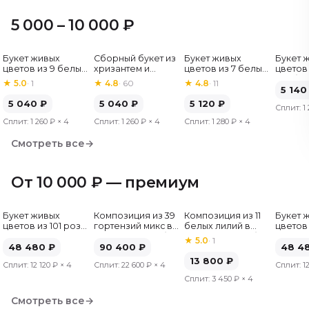
5 000 – 10 000 ₽
Букет живых
Сборный букет из
Букет живых
Букет 
Хит
цветов из 9 белых
хризантем и
цветов из 7 белых
цветов 
роз, Эквадор, 60
альстромерий
хризантем
гербер
★
5.0
·
1
★
4.8
·
60
★
4.8
·
11
см
5 140
5 040
₽
5 040
₽
5 120
₽
Сплит:
1
Сплит:
1 260 ₽
× 4
Сплит:
1 260 ₽
× 4
Сплит:
1 280 ₽
× 4
Смотреть все
→
От 10 000 ₽ — премиум
Букет живых
Композиция из 39
Композиция из 11
Букет 
цветов из 101 розы
гортензий микс в
белых лилий в
цветов 
микс, Эквадор, 50
шляпной коробке
шляпной коробке
микс, Э
★
5.0
·
1
см
48 480
₽
90 400
₽
см
48 4
13 800
₽
Сплит:
12 120 ₽
× 4
Сплит:
22 600 ₽
× 4
Сплит:
1
Сплит:
3 450 ₽
× 4
Смотреть все
→