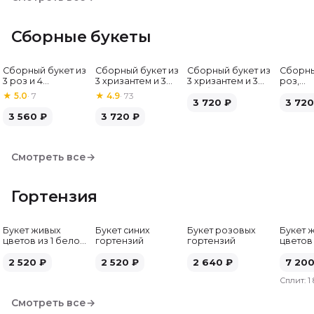
Сборные букеты
Сборный букет из
Сборный букет из
Сборный букет из
Сборны
Хит
3 роз и 4
3 хризантем и 3
3 хризантем и 3
роз,
альстромерий
альстромерий
гербер
альстр
★
5.0
·
7
★
4.9
·
73
3 720
₽
гербе
3 720
3 560
₽
3 720
₽
Смотреть все
→
Гортензия
Букет живых
Букет синих
Букет розовых
Букет 
цветов из 1 белой
гортензий
гортензий
цветов
гортензии
гортен
2 520
₽
2 520
₽
2 640
₽
7 20
Сплит:
1
Смотреть все
→