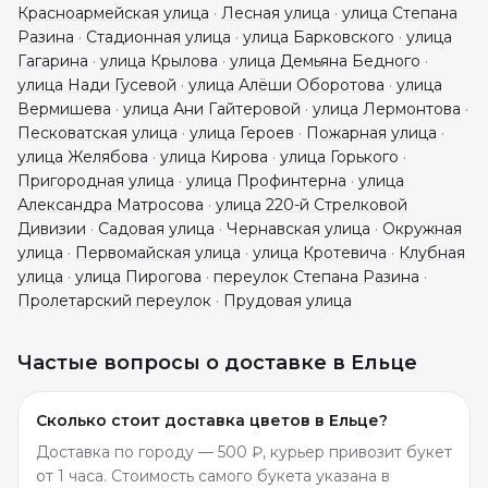
Красноармейская улица
·
Лесная улица
·
улица Степана
Разина
·
Стадионная улица
·
улица Барковского
·
улица
Гагарина
·
улица Крылова
·
улица Демьяна Бедного
·
улица Нади Гусевой
·
улица Алёши Оборотова
·
улица
Вермишева
·
улица Ани Гайтеровой
·
улица Лермонтова
·
Песковатская улица
·
улица Героев
·
Пожарная улица
·
улица Желябова
·
улица Кирова
·
улица Горького
·
Пригородная улица
·
улица Профинтерна
·
улица
Александра Матросова
·
улица 220-й Стрелковой
Дивизии
·
Садовая улица
·
Чернавская улица
·
Окружная
улица
·
Первомайская улица
·
улица Кротевича
·
Клубная
улица
·
улица Пирогова
·
переулок Степана Разина
·
Пролетарский переулок
·
Прудовая улица
Частые вопросы о доставке в
Ельце
Сколько стоит доставка цветов в Ельце?
Доставка по городу — 500 ₽, курьер привозит букет
от 1 часа. Стоимость самого букета указана в