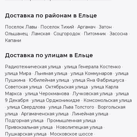
Доставка по районам в
Ельце
Поселок Лавы
·
Поселок Тихий
·
Аргамач
·
Затон
·
Ольшанец
·
Ламская
·
Соцгородок
·
Питомник
·
Засосна
·
Капани
Доставка по улицам в
Ельце
Радиотехническая улица
·
улица Генерала Костенко
·
улица Мира
·
Льняная улица
·
улица Коммунаров
·
улица
Пушкина
·
Юбилейная улица
·
улица Яна Фабрициуса
·
Советская улица
·
Октябрьская улица
·
улица Карла
Маркса
·
улица Черокманова
·
Лучковская улица
·
улица
9 Декабря
·
улица Орджоникидзе
·
Комсомольская улица
·
улица Свердлова
·
улица Льва Толстого
·
Воргольская
улица
·
Аргамаченская улица
·
Линейная улица
·
Подгорная улица
·
Промышленная улица
·
Привокзальная улица
·
Новолипецкая улица
·
Пушкарская улица
·
Московское шоссе
·