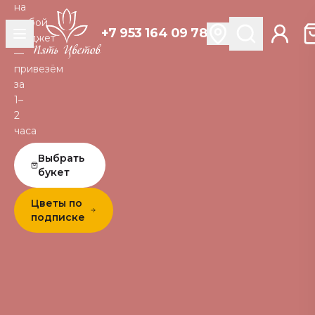
на
любой
+7 953 164 09 78
бюджет
—
привезём
за
1–
2
часа
Выбрать
букет
Цветы по
подписке