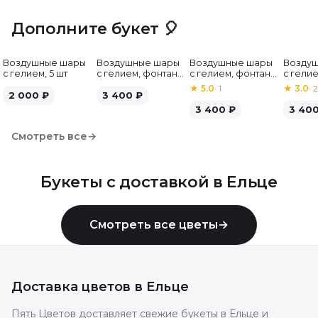
Дополните букет 🎈
Воздушные шары
Воздушные шары
Воздушные шары
Возду
с гелием, 5 шт
с гелием, фонтан,
с гелием, фонтан,
с гелие
бело-зелёные, 7
бело-розовые, 7
бело-
★
5.0
·
1
★
3.0
·
2
2 000
₽
шт
3 400
₽
шт
серебр
3 400
₽
3 40
Смотреть все
→
Букеты с доставкой в
Ельце
Смотреть все цветы
→
Доставка цветов в
Ельце
Пять Цветов доставляет свежие букеты в Ельце и