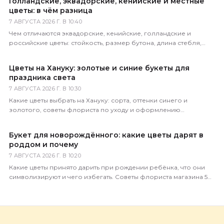
Голландские, эквадорские, кенийские и местные
цветы: в чём разница
7 АВГУСТА 2026 Г. В 10:40
Чем отличаются эквадорские, кенийские, голландские и
российские цветы: стойкость, размер бутона, длина стебля,
цена. Как определить происхождение по виду.
Цветы на Хануку: золотые и синие букеты для
праздника света
7 АВГУСТА 2026 Г. В 10:30
Какие цветы выбрать на Хануку: сорта, оттенки синего и
золотого, советы флориста по уходу и оформлению
праздничного букета с доставкой по России.
Букет для новорождённого: какие цветы дарят в
роддом и почему
7 АВГУСТА 2026 Г. В 10:20
Какие цветы принято дарить при рождении ребёнка, что они
символизируют и чего избегать. Советы флориста магазина 5
Цветов с доставкой по всей России.