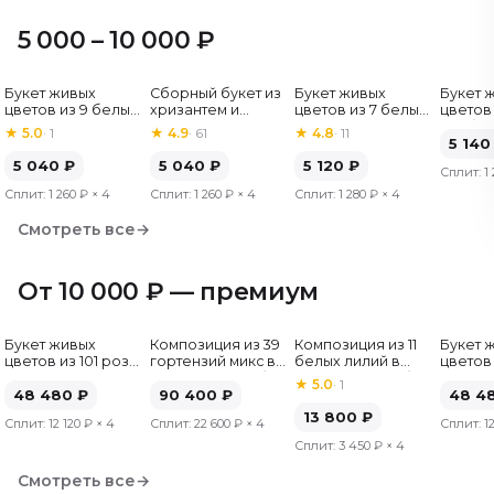
5 000 – 10 000 ₽
Букет живых
Сборный букет из
Букет живых
Букет 
Хит
цветов из 9 белых
хризантем и
цветов из 7 белых
цветов 
роз, Эквадор, 60
альстромерий
хризантем
гербер
★
5.0
·
1
★
4.9
·
61
★
4.8
·
11
см
5 140
5 040
₽
5 040
₽
5 120
₽
Сплит:
1
Сплит:
1 260 ₽
× 4
Сплит:
1 260 ₽
× 4
Сплит:
1 280 ₽
× 4
Смотреть все
→
От 10 000 ₽ — премиум
Букет живых
Композиция из 39
Композиция из 11
Букет 
цветов из 101 розы
гортензий микс в
белых лилий в
цветов 
микс, Эквадор, 50
шляпной коробке
шляпной коробке
микс, Э
★
5.0
·
1
см
48 480
₽
90 400
₽
см
48 4
13 800
₽
Сплит:
12 120 ₽
× 4
Сплит:
22 600 ₽
× 4
Сплит:
1
Сплит:
3 450 ₽
× 4
Смотреть все
→