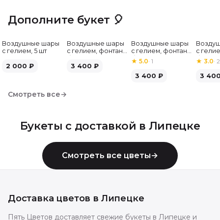
Дополните букет 🎈
Воздушные шары
Воздушные шары
Воздушные шары
Возду
с гелием, 5 шт
с гелием, фонтан,
с гелием, фонтан,
с гелие
бело-зелёные, 7
бело-розовые, 7
бело-
★
5.0
·
1
★
3.0
·
2
2 000
₽
шт
3 400
₽
шт
серебр
3 400
₽
3 40
Смотреть все
→
Букеты с доставкой в
Липецке
Смотреть все цветы
→
Доставка цветов в
Липецке
Пять Цветов доставляет свежие букеты в Липецке и