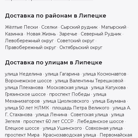
Доставка по районам в
Липецке
Жёлтые Пески
·
Сселки
·
Сырский рудник
·
Матырский
·
Казинка
·
Новая Жизнь
·
Заречье
·
Северный Рудник
·
Левобережный округ
·
Советский округ
·
Правобережный округ
·
Октябрьский округ
Доставка по улицам в
Липецке
улица Неделина
·
улица Гагарина
·
улица Космонавтов
·
Воронежское шоссе
·
улица Валентины Терешковой
·
улица Плеханова
·
Московская улица
·
улица Катукова
·
Грязинское шоссе
·
проспект Победы
·
улица
Механизаторов
·
улица Циолковского
·
улица Баумана
·
улица 50 лет НЛМК
·
площадь Петра Великого
·
улица А.
Г. Стаханова
·
улица Ленина
·
Советская улица
·
улица
Зегеля
·
проспект 60 лет СССР
·
Лебедянское шоссе
·
Елецкое шоссе
·
улица Ушинского
·
Совхозная улица
·
проспект Мира
·
Краснозаводская улица
·
Первомайская