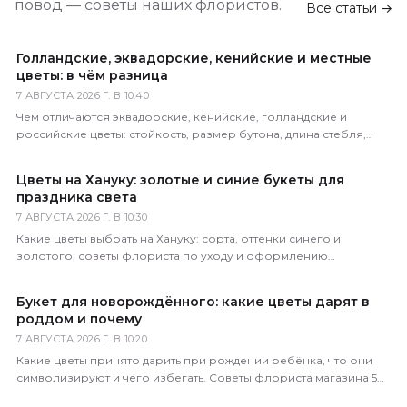
повод — советы наших флористов.
Все статьи →
Голландские, эквадорские, кенийские и местные
цветы: в чём разница
7 АВГУСТА 2026 Г. В 10:40
Чем отличаются эквадорские, кенийские, голландские и
российские цветы: стойкость, размер бутона, длина стебля,
цена. Как определить происхождение по виду.
Цветы на Хануку: золотые и синие букеты для
праздника света
7 АВГУСТА 2026 Г. В 10:30
Какие цветы выбрать на Хануку: сорта, оттенки синего и
золотого, советы флориста по уходу и оформлению
праздничного букета с доставкой по России.
Букет для новорождённого: какие цветы дарят в
роддом и почему
7 АВГУСТА 2026 Г. В 10:20
Какие цветы принято дарить при рождении ребёнка, что они
символизируют и чего избегать. Советы флориста магазина 5
Цветов с доставкой по всей России.