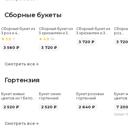
Сборные букеты
Сборный букет из
Сборный букет из
Сборный букет из
Сборны
Хит
3 роз и 4
3 хризантем и 3
3 хризантем и 3
роз,
альстромерий
альстромерий
гербер
альстр
★
5.0
·
7
★
4.9
·
74
3 720
₽
гербе
3 720
3 560
₽
3 720
₽
Смотреть все
→
Гортензия
Букет живых
Букет синих
Букет розовых
Букет 
цветов из 1 белой
гортензий
гортензий
цветов
гортензии
гортен
2 520
₽
2 520
₽
2 640
₽
7 20
Сплит:
1
Смотреть все
→