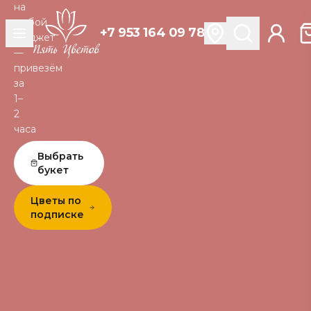
на
любой
+7 953 164 09 78
бюджет
—
привезём
за
1–
2
часа
Выбрать
букет
Цветы по
подписке