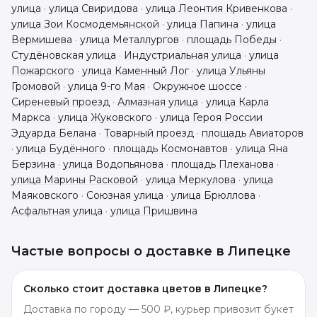
улица
·
улица Свиридова
·
улица Леонтия Кривенкова
·
улица Зои Космодемьянской
·
улица Папина
·
улица
Вермишева
·
улица Металлургов
·
площадь Победы
·
Студёновская улица
·
Индустриальная улица
·
улица
Пожарского
·
улица Каменный Лог
·
улица Ульяны
Громовой
·
улица 9-го Мая
·
Окружное шоссе
·
Сиреневый проезд
·
Алмазная улица
·
улица Карла
Маркса
·
улица Жуковского
·
улица Героя России
Эдуарда Белана
·
Товарный проезд
·
площадь Авиаторов
·
улица Будённого
·
площадь Космонавтов
·
улица Яна
Берзина
·
улица Водопьянова
·
площадь Плеханова
·
улица Марины Расковой
·
улица Меркулова
·
улица
Маяковского
·
Союзная улица
·
улица Брюллова
·
Асфальтная улица
·
улица Пришвина
Частые вопросы о доставке в
Липецке
Сколько стоит доставка цветов в Липецке?
Доставка по городу — 500 ₽, курьер привозит букет