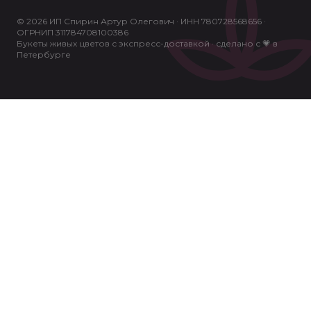
© 2026 ИП Спирин Артур Олегович · ИНН 780728568656 ·
ОГРНИП 311784708100386
Букеты живых цветов с экспресс-доставкой · сделано с 💗 в
Петербурге