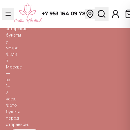
розы,
пионы,
+7 953 164 09 78
тюльпаны
и
авторские
букеты
у
метро
Фили
в
Москве
—
за
1–
2
часа.
Фото
букета
перед
отправкой.