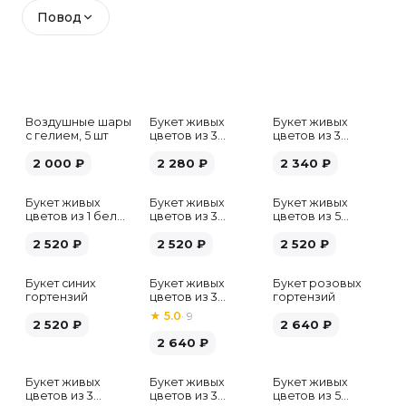
Повод
Воздушные шары
Букет живых
Букет живых
с гелием, 5 шт
цветов из 3
цветов из 3
белых гипсофил
розовых пионов
2 000
₽
2 280
₽
2 340
₽
Букет живых
Букет живых
Букет живых
цветов из 1 белой
цветов из 3
цветов из 5
гортензии
хризантем
альстромерий
2 520
₽
2 520
₽
микс
2 520
₽
Букет синих
Букет живых
Букет розовых
гортензий
цветов из 3
гортензий
розовых пионов
★
5.0
·
9
2 520
₽
2 640
₽
2 640
₽
Букет живых
Букет живых
Букет живых
Хит
цветов из 3
цветов из 3
цветов из 5