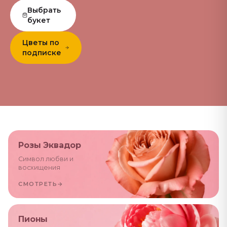
Выбрать
букет
Цветы по
подписке
Розы Эквадор
Символ любви и
восхищения
СМОТРЕТЬ
→
Пионы