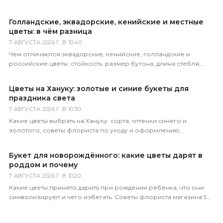
Голландские, эквадорские, кенийские и местные
цветы: в чём разница
7 АВГУСТА 2026 Г. В 10:40
Чем отличаются эквадорские, кенийские, голландские и
российские цветы: стойкость, размер бутона, длина стебля,
цена. Как определить происхождение по виду.
Цветы на Хануку: золотые и синие букеты для
праздника света
7 АВГУСТА 2026 Г. В 10:30
Какие цветы выбрать на Хануку: сорта, оттенки синего и
золотого, советы флориста по уходу и оформлению
праздничного букета с доставкой по России.
Букет для новорождённого: какие цветы дарят в
роддом и почему
7 АВГУСТА 2026 Г. В 10:20
Какие цветы принято дарить при рождении ребёнка, что они
символизируют и чего избегать. Советы флориста магазина 5
Цветов с доставкой по всей России.