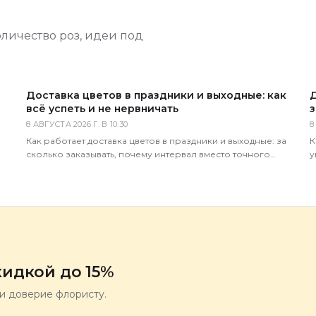
оличество роз, идеи под
Доставка цветов в праздники и выходные: как
Д
всё успеть и не нервничать
з
8 АВГУСТА 2026 Г. В 10:30
8
Как работает доставка цветов в праздники и выходные: за
К
сколько заказывать, почему интервал вместо точного
у
времени, что делать в пиковые даты. Советы 5 Цветов.
д
идкой до 15%
ли доверие флористу.