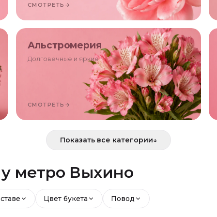
СМОТРЕТЬ
→
Альстромерия
Долговечные и яркие
СМОТРЕТЬ
→
Показать все категории
↓
й
у метро Выхино
оставе
Цвет букета
Повод