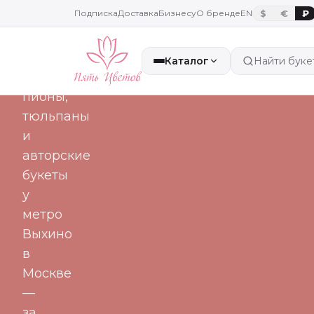
часа
Подписка
Доставка
Бизнесу
О бренде
EN
$
€
₽
Свежие
Каталог
Найти буке
розы,
пионы,
тюльпаны
и
авторские
букеты
у
метро
Выхино
в
Москве
—
за