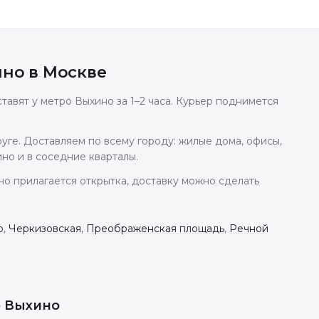
ино
в
Москве
тавят у метро Выхино за 1–2 часа. Курьер поднимется
ге. Доставляем по всему городу: жилые дома, офисы,
но и в соседние кварталы.
но прилагается открытка, доставку можно сделать
о
,
Черкизовская
,
Преображенская площадь
,
Речной
о Выхино