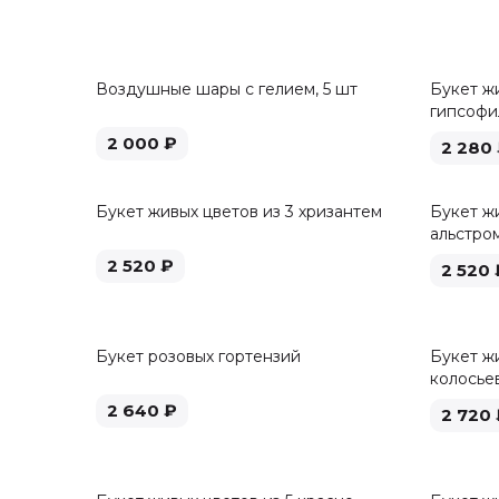
Воздушные шары с гелием, 5 шт
Букет ж
гипсофи
2 000
₽
2 280
Букет живых цветов из 3 хризантем
Букет жи
альстро
2 520
₽
2 520
Букет розовых гортензий
Букет жи
колосье
2 640
₽
2 720