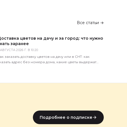
Все статьи →
оставка цветов на дачу и за город: что нужно
нать заранее
 АВГУСТА 2026 Г. В 10:20
ак заказать доставку цветов на дачу или в СНТ: как
казать адрес без номера дома, какие цветы выдержат
орогу, сколько это стоит и когда лучше везти.
Подробнее о подписке