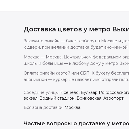
Доставка цветов
у метро Вых
Закажите онлайн — букет соберут в Москве и дос
к двери, при желании доставка будет анонимной.
Москва — Москва, Центральном федеральном окру
школы и больницы — к любому дому у метро Выхи
Оплата онлайн картой или СБП. К букету бесплат
анонимной — курьер не назовёт имя отправителя.
Соседние улицы:
Ясенево
,
Бульвар Рокоссовског
вокзал
,
Водный стадион
,
Войковская
,
Аэропорт
.
Вся зона доставки:
Москва
.
Частые вопросы о доставке
у метр