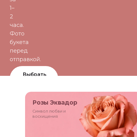
1–
2
часа.
Фото
букета
перед
отправкой.
Выбрать
букет
Цветы по
Розы Эквадор
подписке
Символ любви и
восхищения