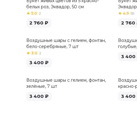
Букет живых цветов из 5 красно-
Букет жи
Хит
белых роз, Эквадор, 50 см
Эквадор,
★
5.0
·
2
★
4.9
·
59
2 760
₽
2 760
Воздушные шары с гелием, фонтан,
Воздушн
бело-серебряные, 7 шт
голубые,
★
3.0
·
2
3 400
3 400
₽
Воздушные шары с гелием, фонтан,
Воздушн
зелёные, 7 шт
красно-
3 400
₽
3 400