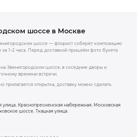
одском шоссе
в
Москве
 Звенигородском шоссе — флорист соберёт композицию
е за 1–2 часа. Перед доставкой пришлём фото букета
на Звенигородском шоссе, в соседние дворы и
точному времени встречи.
но прилагается открытка, доставку можно сделать
я улица
,
Краснопресненская набережная
,
Московская
ковское шоссе
,
Ткацкая улица
.