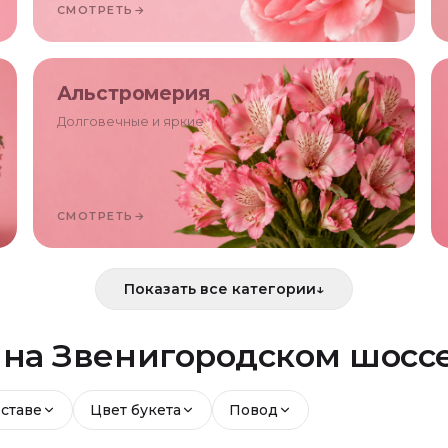
СМОТРЕТЬ
→
Альстромерия
Долговечные и яркие
СМОТРЕТЬ
→
Показать все категории
↓
й
на Звенигородском шосс
оставе
Цвет букета
Повод