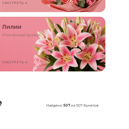
СМОТРЕТЬ
→
Лилии
Утончённый аромат
СМОТРЕТЬ
→
е
Найдено
507
из
507
букетов