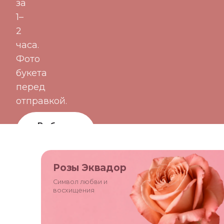
за
1–
2
часа.
Фото
букета
перед
отправкой.
Выбрать
букет
Цветы по
Розы Эквадор
подписке
Символ любви и
восхищения