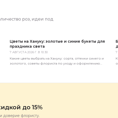
оличество роз, идеи под
Цветы на Хануку: золотые и синие букеты для
Б
праздника света
д
7 АВГУСТА 2026 Г. В 10:30
7
Какие цветы выбрать на Хануку: сорта, оттенки синего и
К
золотого, советы флориста по уходу и оформлению
о
праздничного букета с доставкой по России.
м
идкой до 15%
ли доверие флористу.