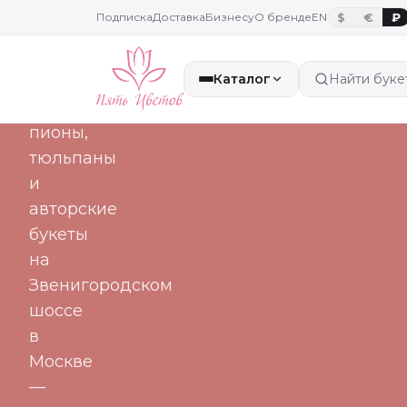
часа
Подписка
Доставка
Бизнесу
О бренде
EN
$
€
₽
Каталог
Найти буке
Свежие
розы,
пионы,
тюльпаны
и
авторские
букеты
на
Звенигородском
шоссе
в
Москве
—