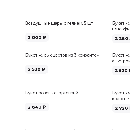
Воздушные шары с гелием, 5 шт
Букет ж
гипсофи
2 000
₽
2 280
Букет живых цветов из 3 хризантем
Букет жи
альстро
2 520
₽
2 520
Букет розовых гортензий
Букет жи
колосье
2 640
₽
2 720