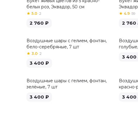
Букет живых цветов из 5 красно-
Букет жи
Хит
белых роз, Эквадор, 50 см
Эквадор,
★
5.0
·
2
★
4.9
·
59
2 760
₽
2 760
Воздушные шары с гелием, фонтан,
Воздушн
бело-серебряные, 7 шт
голубые,
★
3.0
·
2
3 400
3 400
₽
Воздушные шары с гелием, фонтан,
Воздушн
зелёные, 7 шт
красно-
3 400
₽
3 400