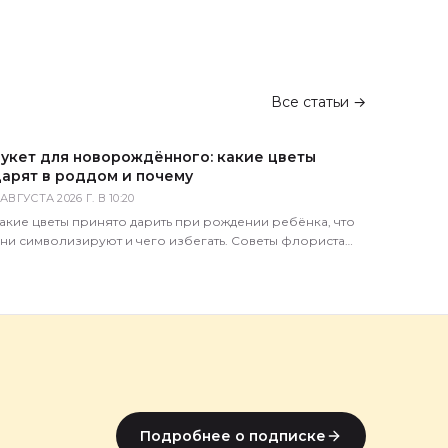
Все статьи →
укет для новорождённого: какие цветы
арят в роддом и почему
 АВГУСТА 2026 Г. В 10:20
акие цветы принято дарить при рождении ребёнка, что
ни символизируют и чего избегать. Советы флориста
агазина 5 Цветов с доставкой по всей России.
Подробнее о подписке