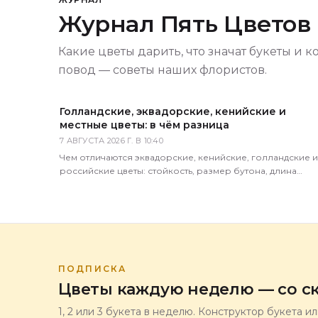
Журнал Пять Цветов
Какие цветы дарить, что значат букеты и к
повод — советы наших флористов.
Голландские, эквадорские, кенийские и
местные цветы: в чём разница
7 АВГУСТА 2026 Г. В 10:40
Чем отличаются эквадорские, кенийские, голландские и
российские цветы: стойкость, размер бутона, длина
стебля, цена. Как определить происхождение по виду.
ПОДПИСКА
Цветы каждую неделю — со ск
1, 2 или 3 букета в неделю. Конструктор букета и