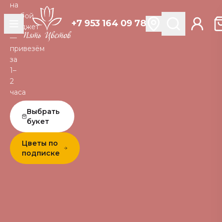
на
любой
+7 953 164 09 78
бюджет
—
привезём
за
1–
2
часа
Выбрать
букет
Цветы по
подписке