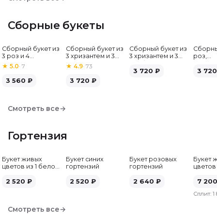
Сборные букеты
Сборный букет из
Сборный букет из
Сборный букет из
Сборны
Хит
3 роз и 4
3 хризантем и 3
3 хризантем и 3
роз,
альстромерий
альстромерий
гербер
альстр
★
5.0
·
7
★
4.9
·
73
3 720
₽
гербе
3 720
3 560
₽
3 720
₽
Смотреть все
→
Гортензия
Букет живых
Букет синих
Букет розовых
Букет 
цветов из 1 белой
гортензий
гортензий
цветов
гортензии
гортен
2 520
₽
2 520
₽
2 640
₽
7 20
Сплит:
1
Смотреть все
→