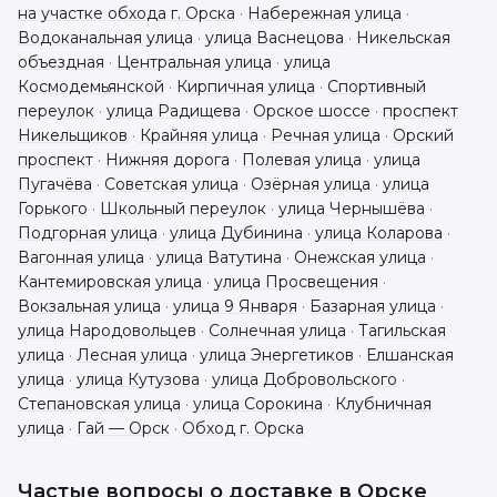
на участке обхода г. Орска
·
Набережная улица
·
Водоканальная улица
·
улица Васнецова
·
Никельская
объездная
·
Центральная улица
·
улица
Космодемьянской
·
Кирпичная улица
·
Спортивный
переулок
·
улица Радищева
·
Орское шоссе
·
проспект
Никельщиков
·
Крайняя улица
·
Речная улица
·
Орский
проспект
·
Нижняя дорога
·
Полевая улица
·
улица
Пугачёва
·
Советская улица
·
Озёрная улица
·
улица
Горького
·
Школьный переулок
·
улица Чернышёва
·
Подгорная улица
·
улица Дубинина
·
улица Коларова
·
Вагонная улица
·
улица Ватутина
·
Онежская улица
·
Кантемировская улица
·
улица Просвещения
·
Вокзальная улица
·
улица 9 Января
·
Базарная улица
·
улица Народовольцев
·
Солнечная улица
·
Тагильская
улица
·
Лесная улица
·
улица Энергетиков
·
Елшанская
улица
·
улица Кутузова
·
улица Добровольского
·
Степановская улица
·
улица Сорокина
·
Клубничная
улица
·
Гай — Орск
·
Обход г. Орска
Частые вопросы о доставке в
Орске