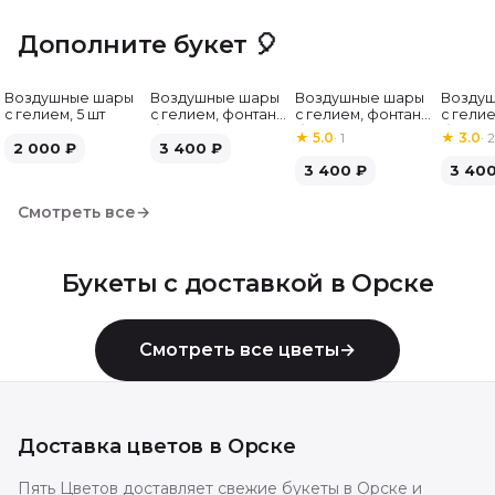
Дополните букет 🎈
Воздушные шары
Воздушные шары
Воздушные шары
Возду
с гелием, 5 шт
с гелием, фонтан,
с гелием, фонтан,
с гелие
бело-зелёные, 7
бело-розовые, 7
бело-
★
5.0
·
1
★
3.0
·
2
2 000
₽
шт
3 400
₽
шт
серебр
3 400
₽
3 40
Смотреть все
→
Букеты с доставкой в
Орске
Смотреть все цветы
→
Доставка цветов в
Орске
Пять Цветов доставляет свежие букеты в Орске и