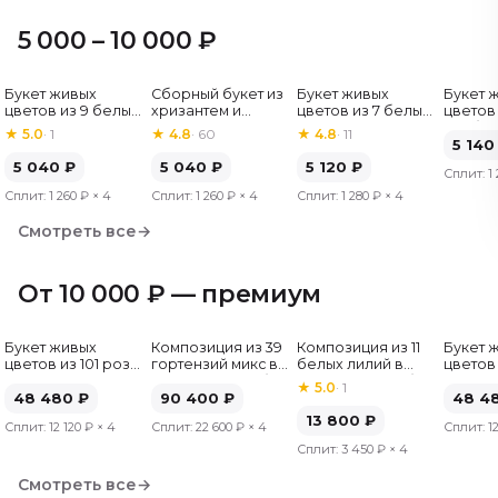
5 000 – 10 000 ₽
Букет живых
Сборный букет из
Букет живых
Букет 
Хит
цветов из 9 белых
хризантем и
цветов из 7 белых
цветов 
роз, Эквадор, 60
альстромерий
хризантем
гербер
★
5.0
·
1
★
4.8
·
60
★
4.8
·
11
см
5 140
5 040
₽
5 040
₽
5 120
₽
Сплит:
1
Сплит:
1 260 ₽
× 4
Сплит:
1 260 ₽
× 4
Сплит:
1 280 ₽
× 4
Смотреть все
→
От 10 000 ₽ — премиум
Букет живых
Композиция из 39
Композиция из 11
Букет 
цветов из 101 розы
гортензий микс в
белых лилий в
цветов 
микс, Эквадор, 50
шляпной коробке
шляпной коробке
микс, Э
★
5.0
·
1
см
48 480
₽
90 400
₽
см
48 4
13 800
₽
Сплит:
12 120 ₽
× 4
Сплит:
22 600 ₽
× 4
Сплит:
1
Сплит:
3 450 ₽
× 4
Смотреть все
→