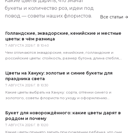
Какие цветы дарить, что значат
букеты и количество роз, идеи под
повод — советы наших флористов.
Все статьи →
Голландские, эквадорские, кенийские и местные
цветы: в чём разница
7 АВГУСТА 2026 Г. В 10:40
Чем отличаются эквадорские, кенийские, голландские и
российские цветы: стойкость, размер бутона, длина стебля,
цена. Как определить происхождение по виду.
Цветы на Хануку: золотые и синие букеты для
праздника света
7 АВГУСТА 2026 Г. В 10:30
Какие цветы выбрать на Хануку: сорта, оттенки синего и
золотого, советы флориста по уходу и оформлению
праздничного букета с доставкой по России.
Букет для новорождённого: какие цветы дарят в
роддом и почему
7 АВГУСТА 2026 Г. В 10:20
Какие цветы принято дарить при рождении ребёнка, что они