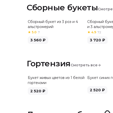
Сборные букеты
Смотре
Сборный букет из 3 роз и 4
Сборный буке
Хит
альстромерий
и 3 альстром
★
5.0
·
7
★
4.9
·
72
3 560
₽
3 720
₽
Гортензия
Смотреть все
→
Букет живых цветов из 1 белой
Букет синих 
гортензии
2 520
₽
2 520
₽