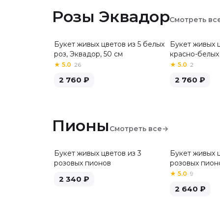
Розы Эквадор
Смотреть вс
Букет живых цветов из 5 белых
Букет живых ц
Хит
роз, Эквадор, 50 см
красно-белых 
см
★
5.0
·
26
★
5.0
·
2
2 760
₽
2 760
₽
Пионы
Смотреть все
→
Букет живых цветов из 3
Букет живых ц
розовых пионов
розовых пион
★
5.0
·
9
2 340
₽
2 640
₽