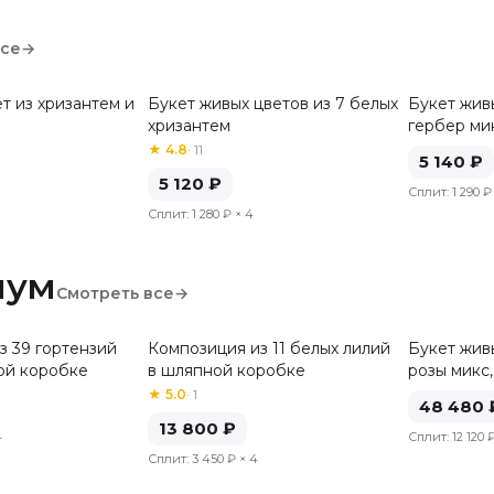
все
→
т из хризантем и
Букет живых цветов из 7 белых
Букет живы
хризантем
гербер ми
★
4.8
·
11
5 140
₽
5 120
₽
Сплит:
1 290 ₽
Сплит:
1 280 ₽
× 4
иум
Смотреть все
→
з 39 гортензий
Композиция из 11 белых лилий
Букет живы
ой коробке
в шляпной коробке
розы микс,
★
5.0
·
1
48 480
13 800
₽
4
Сплит:
12 120 
Сплит:
3 450 ₽
× 4