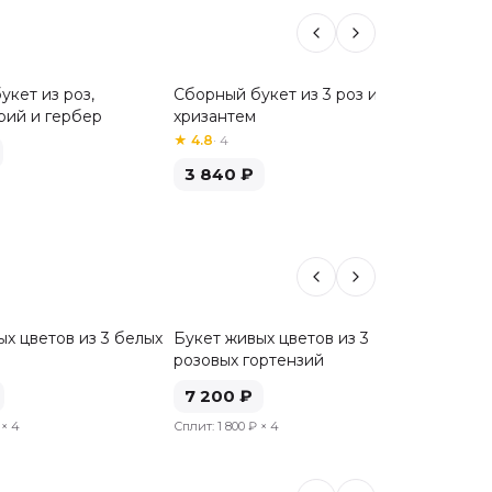
укет из роз,
Сборный букет из 3 роз и 3
Сборный
рий и гербер
хризантем
хризан
★
4.8
·
4
3 84
3 840
₽
х цветов из 3 белых
Букет живых цветов из 3
Букет ж
розовых гортензий
голубы
7 200
₽
8 00
× 4
Сплит:
1 800 ₽
× 4
Сплит:
2 