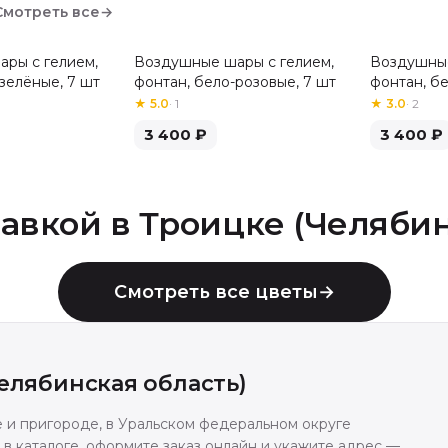
Смотреть все
→
ры с гелием,
Воздушные шары с гелием,
Воздушные
зелёные, 7 шт
фонтан, бело-розовые, 7 шт
фонтан, б
шт
★
5.0
·
1
★
3.0
·
2
3 400
₽
3 400
₽
тавкой в
Троицке (Челябин
Смотреть все цветы
→
елябинская область)
е и пригороде, в Уральском федеральном округе
 в каталоге, оформите заказ онлайн и укажите адрес —