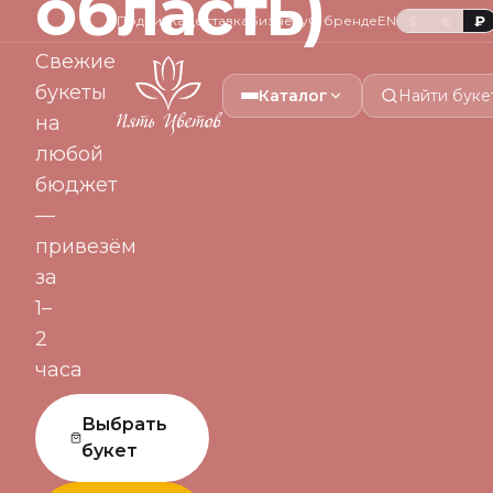
область)
Подписка
Доставка
Бизнесу
О бренде
EN
$
€
₽
Свежие
букеты
Каталог
Найти буке
на
любой
бюджет
—
привезём
за
1–
2
часа
Выбрать
букет