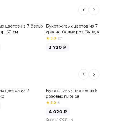
ых цветов из 7 белых
Букет живых цветов из 7
Букет 
Хит
ор, 50 см
красно-белых роз, Эквадор, 50
красных
см
★
5.0
·
27
★
5.0
·
3
3 720
₽
3 72
х цветов из 7
Букет живых цветов из 5
Букет 
кс
розовых пионов
бордов
★
5.0
·
5
4 92
4 020
₽
Сплит:
1 
Сплит:
1 010 ₽
× 4