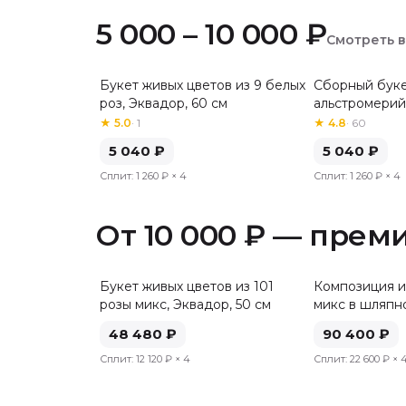
5 000 – 10 000 ₽
Смотреть 
Букет живых цветов из 9 белых
Сборный буке
Хит
роз, Эквадор, 60 см
альстромерий
★
5.0
·
1
★
4.8
·
60
5 040
₽
5 040
₽
Сплит:
1 260 ₽
× 4
Сплит:
1 260 ₽
× 4
От 10 000 ₽ — прем
Букет живых цветов из 101
Композиция и
розы микс, Эквадор, 50 см
микс в шляпн
48 480
₽
90 400
₽
Сплит:
12 120 ₽
× 4
Сплит:
22 600 ₽
× 