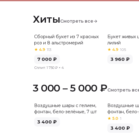
Хиты
Смотреть все
→
Сборный букет из 7 красных
Букет живых ц
Хит
Хит
роз и 8 альстромерий
лилий
★
4.9
·
113
★
4.9
·
105
7 000
₽
3 960
₽
Сплит:
1 750 ₽
× 4
3 000 – 5 000 ₽
Смотреть вс
Воздушные шары с гелием,
Воздушные ша
фонтан, бело-зелёные, 7 шт
фонтан, бело-
★
5.0
·
1
3 400
₽
3 400
₽