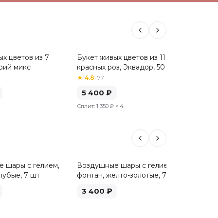
х цветов из 7
Букет живых цветов из 11
Сборны
Хит
Хит
рий микс
красных роз, Эквадор, 50 см
альстр
★
4.8
·
77
★
4.8
·
6
5 400
₽
5 04
Сплит:
1 350 ₽
× 4
Сплит:
1 
 шары с гелием,
Воздушные шары с гелием,
Воздуш
лубые, 7 шт
фонтан, желто-золотые, 7 шт
фонтан
3 400
₽
3 40