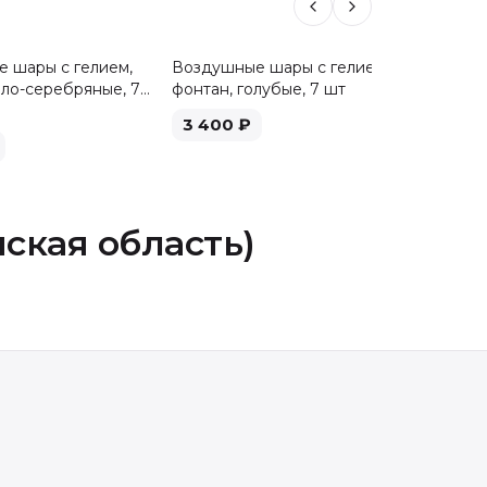
 шары с гелием,
Воздушные шары с гелием,
Воздуш
ело-серебряные, 7
фонтан, голубые, 7 шт
фонтан,
3 400
₽
3 40
ская область)