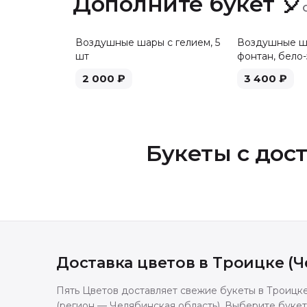
Дополните букет 🎈
Воздушные шары с гелием, 5
Воздушные ша
шт
фонтан, бело-
2 000
₽
3 400
₽
Букеты с дос
Доставка цветов в
Троицке (Ч
Пять Цветов доставляет свежие букеты в Троицк
(регион — Челябинская область). Выберите букет