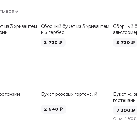
ть все
→
т из 3 хризантем
Сборный букет из 3 хризантем
Сборный б
ерий
и 3 гербер
альстроме
3 720
₽
3 720
₽
гортензий
Букет розовых гортензий
Букет живы
гортензий
2 640
₽
7 200
₽
Сплит:
1 800 ₽