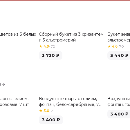
ветов из 3 белых
Сборный букет из 3 хризантем
Букет живы
Хит
Хит
и 3 альстромерий
альстроме
★
4.9
·
72
★
4.6
·
70
3 720
₽
3 440
₽
е
→
ры с гелием,
Воздушные шары с гелием,
Воздушные
розовые, 7 шт
фонтан, бело-серебряные, 7
фонтан, го
шт
★
3.0
·
2
3 400
₽
3 400
₽