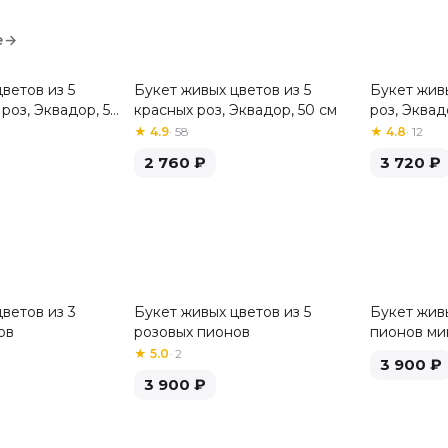
е
→
ветов из 5
Букет живых цветов из 5
Букет жив
Хит
роз, Эквадор, 50
красных роз, Эквадор, 50 см
роз, Эквад
★
4.9
·
58
★
4.8
·
12
2 760
₽
3 720
₽
ветов из 3
Букет живых цветов из 5
Букет живы
ов
розовых пионов
пионов ми
★
5.0
·
2
3 900
₽
3 900
₽