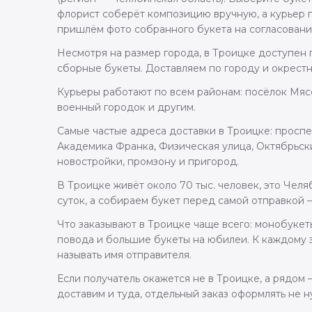
флорист соберёт композицию вручную, а курьер 
пришлём фото собранного букета на согласовани
Несмотря на размер города, в Троицке доступен п
сборные букеты. Доставляем по городу и окрестн
Курьеры работают по всем районам: посёлок Мяс
военный городок и другим.
Самые частые адреса доставки в Троицке: проспе
Академика Франка, Физическая улица, Октябрьск
новостройки, промзону и пригород.
В Троицке живёт около 70 тыс. человек, это Чел
суток, а собираем букет перед самой отправкой 
Что заказывают в Троицке чаще всего: монобуке
повода и большие букеты на юбилеи. К каждому з
называть имя отправителя.
Если получатель окажется не в Троицке, а рядом
доставим и туда, отдельный заказ оформлять не н