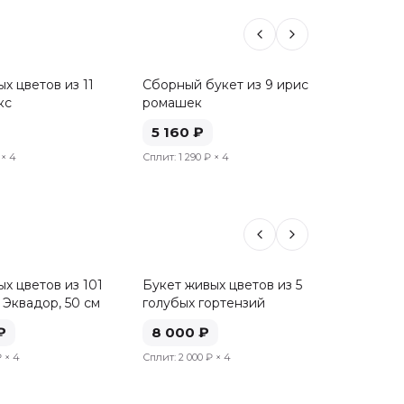
х цветов из 11
Сборный букет из 9 ирисов и 6
Букет 
кс
ромашек
роз, 50
5 160
₽
5 20
× 4
Сплит:
1 290 ₽
× 4
Сплит:
1 
х цветов из 101
Букет живых цветов из 5
Букет 
 Эквадор, 50 см
голубых гортензий
розовы
см
₽
8 000
₽
8 04
₽
× 4
Сплит:
2 000 ₽
× 4
Сплит:
2 