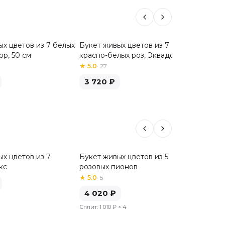
ых цветов из 7 белых
Букет живых цветов из 7
Букет 
Хит
ор, 50 см
красно-белых роз, Эквадор, 50
красных
см
★
5.0
·
27
★
5.0
·
3
3 720
₽
3 72
х цветов из 7
Букет живых цветов из 5
Букет 
кс
розовых пионов
бордов
★
5.0
·
5
4 92
4 020
₽
Сплит:
1 
Сплит:
1 010 ₽
× 4