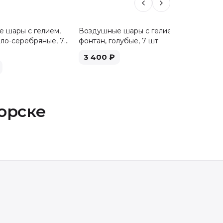
 шары с гелием,
Воздушные шары с гелием,
Воздуш
ело-серебряные, 7
фонтан, голубые, 7 шт
фонтан,
3 400
₽
3 40
орске