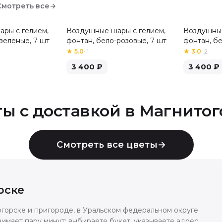
Смотреть все
→
ры с гелием,
Воздушные шары с гелием,
Воздушные
зелёные, 7 шт
фонтан, бело-розовые, 7 шт
фонтан, б
шт
★
5.0
·
1
★
3.0
·
2
3 400
₽
3 400
₽
ты с доставкой в
Магнитог
Смотреть все цветы
→
рске
огорске и пригороде, в Уральском федеральном округе
имает пару минут: выбираете букет, указываете адрес