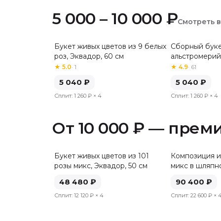
5 000 – 10 000 ₽
Смотреть 
Букет живых цветов из 9 белых
Сборный буке
Хит
роз, Эквадор, 60 см
альстромерий
★
5.0
·
1
★
4.9
·
61
5 040
₽
5 040
₽
Сплит:
1 260 ₽
× 4
Сплит:
1 260 ₽
× 4
От 10 000 ₽ — прем
Букет живых цветов из 101
Композиция и
розы микс, Эквадор, 50 см
микс в шляпн
48 480
₽
90 400
₽
Сплит:
12 120 ₽
× 4
Сплит:
22 600 ₽
× 