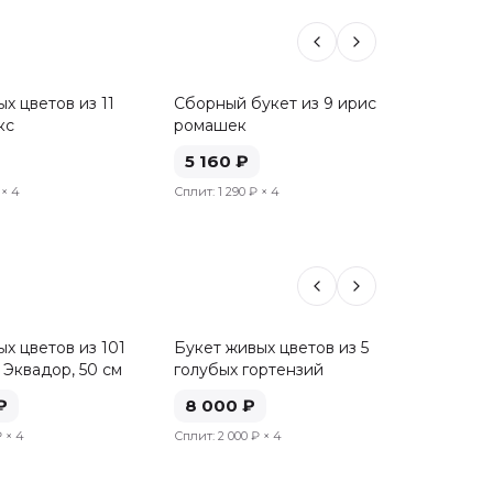
х цветов из 11
Сборный букет из 9 ирисов и 6
Букет 
кс
ромашек
роз, 50
5 160
₽
5 20
× 4
Сплит:
1 290 ₽
× 4
Сплит:
1 
х цветов из 101
Букет живых цветов из 5
Букет 
 Эквадор, 50 см
голубых гортензий
розовы
см
₽
8 000
₽
8 04
₽
× 4
Сплит:
2 000 ₽
× 4
Сплит:
2 