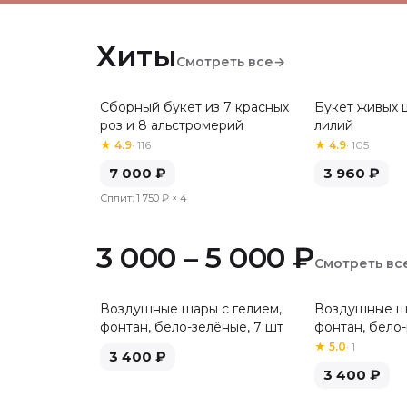
Хиты
Смотреть все
→
Сборный букет из 7 красных
Букет живых ц
Хит
Хит
роз и 8 альстромерий
лилий
★
4.9
·
116
★
4.9
·
105
7 000
₽
3 960
₽
Сплит:
1 750 ₽
× 4
3 000 – 5 000 ₽
Смотреть вс
Воздушные шары с гелием,
Воздушные ша
фонтан, бело-зелёные, 7 шт
фонтан, бело-
★
5.0
·
1
3 400
₽
3 400
₽