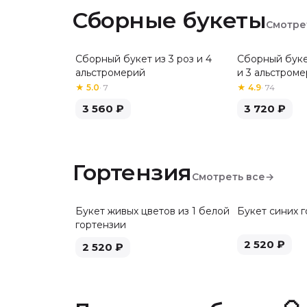
Сборные букеты
Смотре
Сборный букет из 3 роз и 4
Сборный буке
Хит
альстромерий
и 3 альстром
★
5.0
·
7
★
4.9
·
74
3 560
₽
3 720
₽
Гортензия
Смотреть все
→
Букет живых цветов из 1 белой
Букет синих 
гортензии
2 520
₽
2 520
₽