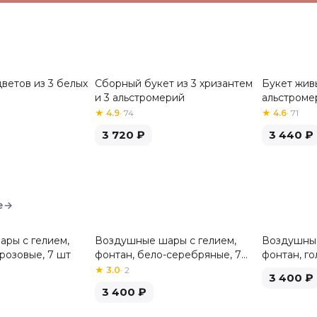
ветов из 3 белых
Сборный букет из 3 хризантем
Букет живы
Хит
Хит
и 3 альстромерий
альстроме
★
4.9
·
74
★
4.6
·
71
3 720
₽
3 440
₽
е
→
ры с гелием,
Воздушные шары с гелием,
Воздушные
розовые, 7 шт
фонтан, бело-серебряные, 7
фонтан, го
шт
★
3.0
·
2
3 400
₽
3 400
₽