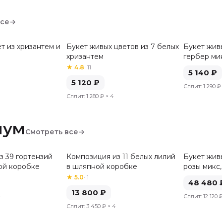
все
→
т из хризантем и
Букет живых цветов из 7 белых
Букет живы
хризантем
гербер ми
★
4.8
·
11
5 140
₽
5 120
₽
Сплит:
1 290 ₽
Сплит:
1 280 ₽
× 4
иум
Смотреть все
→
з 39 гортензий
Композиция из 11 белых лилий
Букет живы
ой коробке
в шляпной коробке
розы микс,
★
5.0
·
1
48 480
13 800
₽
4
Сплит:
12 120 
Сплит:
3 450 ₽
× 4