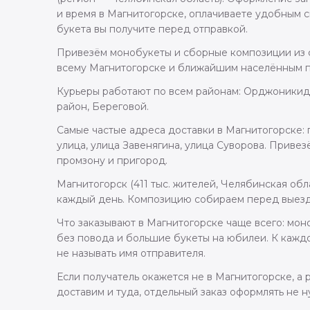
и время в Магнитогорске, оплачиваете удобным с
букета вы получите перед отправкой.
Привезём монобукеты и сборные композиции из с
всему Магнитогорске и ближайшим населённым п
Курьеры работают по всем районам: Орджоникид
район, Береговой.
Самые частые адреса доставки в Магнитогорске: 
улица, улица Завенягина, улица Суворова. Приве
промзону и пригород.
Магнитогорск (411 тыс. жителей, Челябинская обл
каждый день. Композицию собираем перед выездо
Что заказывают в Магнитогорске чаще всего: мо
без повода и большие букеты на юбилеи. К каждо
не называть имя отправителя.
Если получатель окажется не в Магнитогорске, а
доставим и туда, отдельный заказ оформлять не н