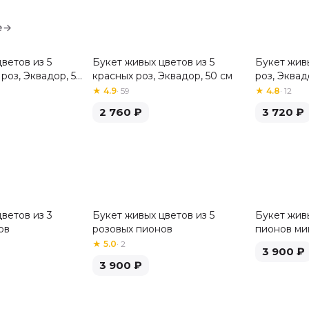
е
→
ветов из 5
Букет живых цветов из 5
Букет жив
Хит
роз, Эквадор, 50
красных роз, Эквадор, 50 см
роз, Эквад
★
4.9
·
59
★
4.8
·
12
2 760
₽
3 720
₽
ветов из 3
Букет живых цветов из 5
Букет живы
ов
розовых пионов
пионов ми
★
5.0
·
2
3 900
₽
3 900
₽