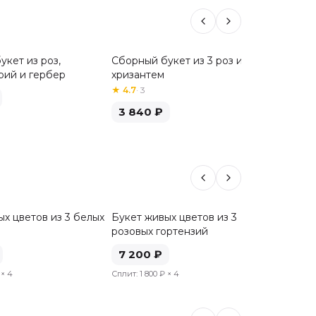
укет из роз,
Сборный букет из 3 роз и 3
Сборный
рий и гербер
хризантем
хризан
★
4.7
·
3
3 84
3 840
₽
х цветов из 3 белых
Букет живых цветов из 3
Букет ж
розовых гортензий
голубы
7 200
₽
8 00
× 4
Сплит:
1 800 ₽
× 4
Сплит:
2 