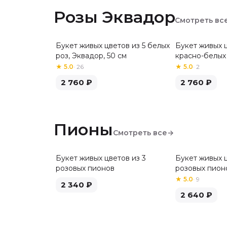
Розы Эквадор
Смотреть вс
Букет живых цветов из 5 белых
Букет живых ц
Хит
роз, Эквадор, 50 см
красно-белых 
см
★
5.0
·
26
★
5.0
·
2
2 760
₽
2 760
₽
Пионы
Смотреть все
→
Букет живых цветов из 3
Букет живых ц
розовых пионов
розовых пион
★
5.0
·
9
2 340
₽
2 640
₽