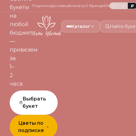
Подписка
Доставка
Бизнесу
О бренде
EN
$
€
₽
букеты
на
любой
Каталог
Найти буке
бюджет
—
привезём
за
1–
2
часа
Выбрать
букет
Цветы по
подписке