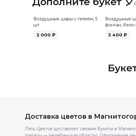
Дополните букет 🎈
Воздушные шары с гелием, 5
Воздушные ша
шт
фонтан, бело-
2 000
₽
3 400
₽
Буке
Доставка цветов в
Магнитого
Пять Цветов доставляет свежие букеты в Магнит
(регион — Челябинская область). Оформление зан