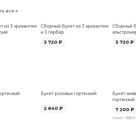
ть все
→
т из 3 хризантем
Сборный букет из 3 хризантем
Сборный б
ерий
и 3 гербер
альстроме
3 720
₽
3 720
₽
гортензий
Букет розовых гортензий
Букет живы
гортензий
2 640
₽
7 200
₽
Сплит:
1 800 ₽