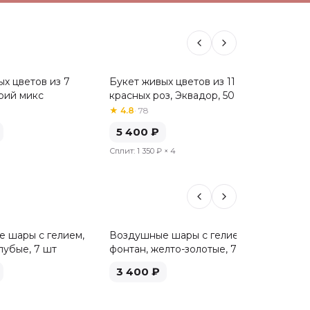
х цветов из 7
Букет живых цветов из 11
Сборны
Хит
Хит
рий микс
красных роз, Эквадор, 50 см
альстр
★
4.8
·
78
★
4.9
·
61
5 400
₽
5 04
Сплит:
1 350 ₽
× 4
Сплит:
1 
 шары с гелием,
Воздушные шары с гелием,
Воздуш
лубые, 7 шт
фонтан, желто-золотые, 7 шт
фонтан
3 400
₽
3 40