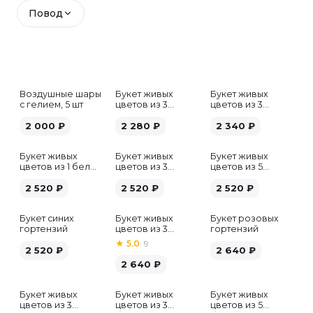
Повод
Воздушные шары
Букет живых
Букет живых
с гелием, 5 шт
цветов из 3
цветов из 3
белых гипсофил
розовых пионов
2 000
₽
2 280
₽
2 340
₽
Букет живых
Букет живых
Букет живых
цветов из 1 белой
цветов из 3
цветов из 5
гортензии
хризантем
альстромерий
2 520
₽
2 520
₽
микс
2 520
₽
Букет синих
Букет живых
Букет розовых
гортензий
цветов из 3
гортензий
розовых пионов
★
5.0
·
9
2 520
₽
2 640
₽
2 640
₽
Букет живых
Букет живых
Букет живых
Хит
цветов из 3
цветов из 3
цветов из 5