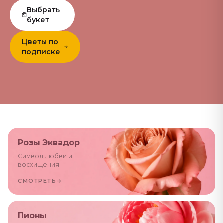
Выбрать
букет
Цветы по
подписке
Розы Эквадор
Символ любви и
восхищения
СМОТРЕТЬ
→
Пионы