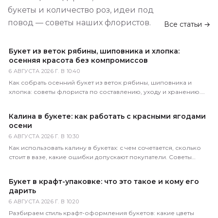
букеты и количество роз, идеи под
повод — советы наших флористов.
Все статьи →
Букет из веток рябины, шиповника и хлопка:
осенняя красота без компромиссов
6 АВГУСТА 2026 Г. В 10:40
Как собрать осенний букет из веток рябины, шиповника и
хлопка: советы флориста по составлению, уходу и хранению.
Доставка по всей России за 1–2 часа.
Калина в букете: как работать с красными ягодами
осени
6 АВГУСТА 2026 Г. В 10:30
Как использовать калину в букетах: с чем сочетается, сколько
стоит в вазе, какие ошибки допускают покупатели. Советы
практикующего флориста магазина 5 Цветов.
Букет в крафт-упаковке: что это такое и кому его
дарить
6 АВГУСТА 2026 Г. В 10:20
Разбираем стиль крафт-оформления букетов: какие цветы