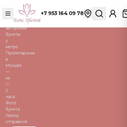
розы,
пионы,
+7 953 164 09 78
тюльпаны
и
авторские
букеты
у
метро
Пролетарская
в
Москве
—
за
1–
2
часа.
Фото
букета
перед
отправкой.