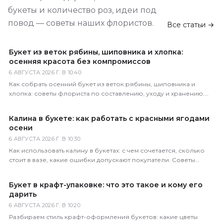
букеты и количество роз, идеи под
повод — советы наших флористов.
Все статьи →
Букет из веток рябины, шиповника и хлопка:
осенняя красота без компромиссов
6 АВГУСТА 2026 Г. В 10:40
Как собрать осенний букет из веток рябины, шиповника и
хлопка: советы флориста по составлению, уходу и хранению.
Доставка по всей России за 1–2 часа.
Калина в букете: как работать с красными ягодами
осени
6 АВГУСТА 2026 Г. В 10:30
Как использовать калину в букетах: с чем сочетается, сколько
стоит в вазе, какие ошибки допускают покупатели. Советы
практикующего флориста магазина 5 Цветов.
Букет в крафт-упаковке: что это такое и кому его
дарить
6 АВГУСТА 2026 Г. В 10:20
Разбираем стиль крафт-оформления букетов: какие цветы