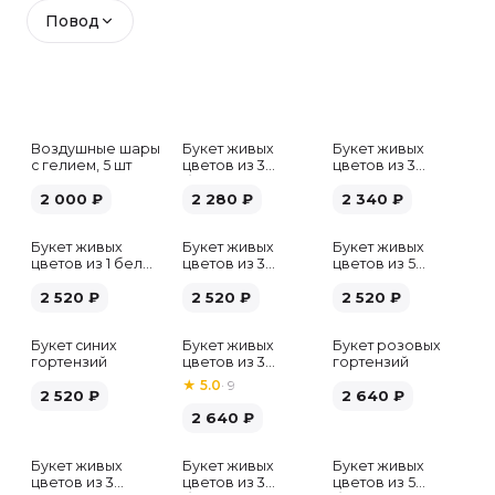
Повод
Воздушные шары
Букет живых
Букет живых
с гелием, 5 шт
цветов из 3
цветов из 3
белых гипсофил
розовых пионов
2 000
₽
2 280
₽
2 340
₽
Букет живых
Букет живых
Букет живых
цветов из 1 белой
цветов из 3
цветов из 5
гортензии
хризантем
альстромерий
2 520
₽
2 520
₽
микс
2 520
₽
Букет синих
Букет живых
Букет розовых
гортензий
цветов из 3
гортензий
розовых пионов
★
5.0
·
9
2 520
₽
2 640
₽
2 640
₽
Букет живых
Букет живых
Букет живых
Хит
цветов из 3
цветов из 3
цветов из 5