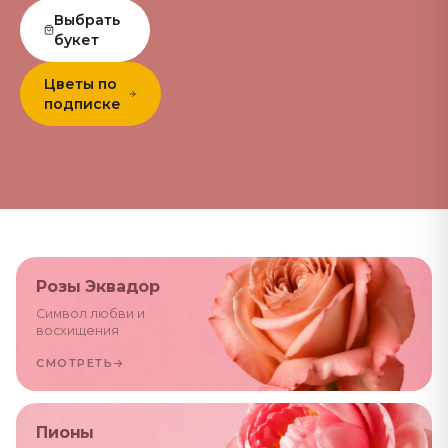
Выбрать
букет
Цветы по
подписке
Розы Эквадор
Символ любви и
восхищения
СМОТРЕТЬ
→
Пионы