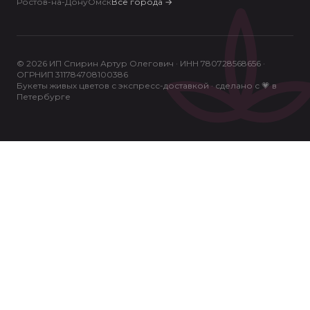
Ростов-на-Дону
Омск
Все города
→
© 2026 ИП Спирин Артур Олегович · ИНН 780728568656 ·
ОГРНИП 311784708100386
Букеты живых цветов с экспресс-доставкой · сделано с 💗 в
Петербурге