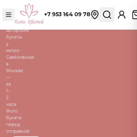
розы,
пионы,
+7 953 164 09 78
тюльпаны
и
авторские
букеты
у
метро
Савёловская
в
Москве
—
за
1–
2
часа.
Фото
букета
перед
отправкой.