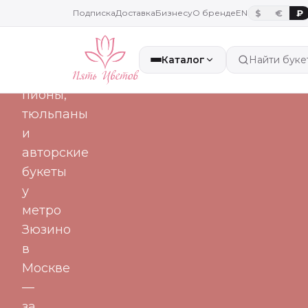
часа
Подписка
Доставка
Бизнесу
О бренде
EN
$
€
₽
Свежие
Каталог
Найти буке
розы,
пионы,
тюльпаны
и
авторские
букеты
у
метро
Зюзино
в
Москве
—
за