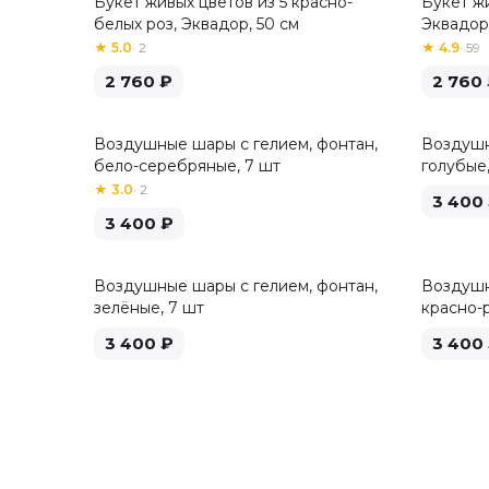
Букет живых цветов из 5 красно-
Букет жи
Хит
белых роз, Эквадор, 50 см
Эквадор,
★
5.0
·
2
★
4.9
·
59
2 760
₽
2 760
Воздушные шары с гелием, фонтан,
Воздушн
бело-серебряные, 7 шт
голубые,
★
3.0
·
2
3 400
3 400
₽
Воздушные шары с гелием, фонтан,
Воздушн
зелёные, 7 шт
красно-
3 400
₽
3 400