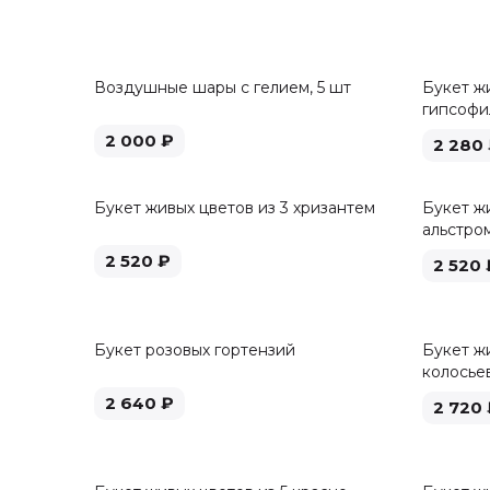
Воздушные шары с гелием, 5 шт
Букет ж
гипсофи
2 000
₽
2 280
Букет живых цветов из 3 хризантем
Букет жи
альстро
2 520
₽
2 520
Букет розовых гортензий
Букет жи
колосье
2 640
₽
2 720