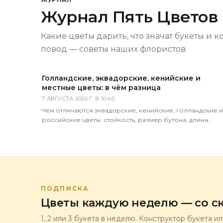
Журнал Пять Цветов
Какие цветы дарить, что значат букеты и к
повод — советы наших флористов.
Голландские, эквадорские, кенийские и
местные цветы: в чём разница
7 АВГУСТА 2026 Г. В 10:40
Чем отличаются эквадорские, кенийские, голландские и
российские цветы: стойкость, размер бутона, длина
стебля, цена. Как определить происхождение по виду.
ПОДПИСКА
Цветы каждую неделю — со ск
1, 2 или 3 букета в неделю. Конструктор букета и