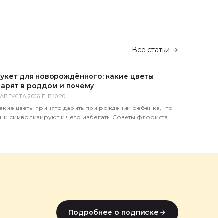
Все статьи →
укет для новорождённого: какие цветы
арят в роддом и почему
 АВГУСТА 2026 Г. В 10:20
акие цветы принято дарить при рождении ребёнка, что
ни символизируют и чего избегать. Советы флориста
агазина 5 Цветов с доставкой по всей России.
Подробнее о подписке