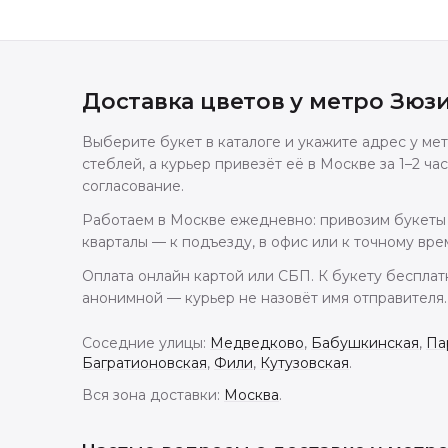
Доставка цветов
у метро Зюз
Выберите букет в каталоге и укажите адрес у м
стеблей, а курьер привезёт её в Москве за 1–2 ч
согласование.
Работаем в Москве ежедневно: привозим букеты
кварталы — к подъезду, в офис или к точному вре
Оплата онлайн картой или СБП. К букету бесплат
анонимной — курьер не назовёт имя отправителя.
Соседние улицы:
Медведково
,
Бабушкинская
,
Па
Багратионовская
,
Фили
,
Кутузовская
.
Вся зона доставки:
Москва
.