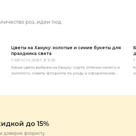
оличество роз, идеи под
Цветы на Хануку: золотые и синие букеты для
Б
праздника света
д
7 АВГУСТА 2026 Г. В 10:30
7
Какие цветы выбрать на Хануку: сорта, оттенки синего и
К
золотого, советы флориста по уходу и оформлению
о
праздничного букета с доставкой по России.
м
идкой до 15%
ли доверие флористу.