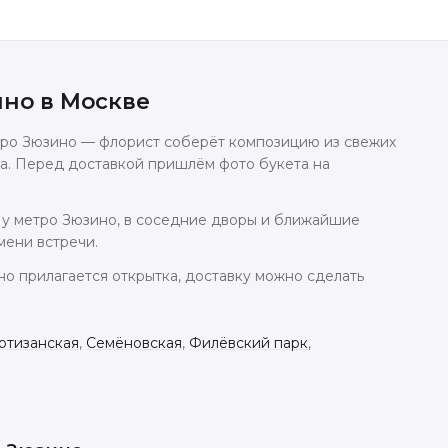
ино
в
Москве
етро Зюзино — флорист соберёт композицию из свежих
аса. Перед доставкой пришлём фото букета на
 у метро Зюзино, в соседние дворы и ближайшие
мени встречи.
но прилагается открытка, доставку можно сделать
ртизанская
,
Семёновская
,
Филёвский парк
,