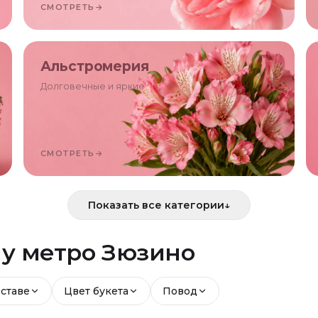
СМОТРЕТЬ
→
Альстромерия
Долговечные и яркие
СМОТРЕТЬ
→
Показать все категории
↓
й
у метро Зюзино
оставе
Цвет букета
Повод