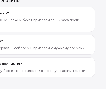
о Зюзино
зино?
0 ₽. Свежий букет привезём за 1–2 часа после
о?
тервал — соберём и привезём к нужному времени.
о анонимно?
ету бесплатно приложим открытку с вашим текстом.