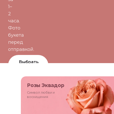
1–
2
часа.
Фото
букета
перед
отправкой.
Выбрать
букет
Цветы по
Розы Эквадор
подписке
Символ любви и
восхищения