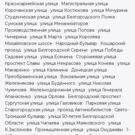
Красноармейская улица
·
Магистральная улица
·
Корочанская улица
·
улица Костюкова
·
улица Мичурина
·
Студенческая улица
·
улица Белгородского Полка
·
Сумская улица
·
улица Механизаторов
·
Производственная улица
·
улица Попова
·
улица
Чичерина
·
улица 8 Марта
·
улица Королёва
·
Михайловское шоссе
·
Народный бульвар
·
Кошарский
проезд
·
улица Белгородской Сирени
·
улица Победы
·
Садовая улица
·
улица Есенина
·
Сторожевая улица
·
проспект Славы
·
улица Некрасова
·
улица Конева
·
улица
Макаренко
·
улица Калинина
·
Донецкая улица
·
Преображенская улица
·
Вокзальная улица
·
улица
Железнякова
·
улица Будённого
·
улица Николая
Чумичова
·
Железнодорожная улица
·
улица Генерала
Апанасенко
·
улица Орлова
·
Белгородский проспект
·
Сургутская улица
·
улица Газовиков
·
Парковая улица
·
Старогородская улица
·
проезд Автомобилистов
·
Свято-
Троицкий бульвар
·
улица 50-летия Белгородской
Области
·
улица Чапаева
·
улица Маяковского
·
улица
К.Заслонова
·
Промышленная улица
·
улица Окуджавы
·
1-