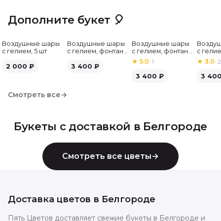
Дополните букет 🎈
Воздушные шары
Воздушные шары
Воздушные шары
Возду
с гелием, 5 шт
с гелием, фонтан,
с гелием, фонтан,
с гелие
бело-зелёные, 7
бело-розовые, 7
бело-
★
5.0
·
1
★
3.0
·
2
2 000
₽
шт
3 400
₽
шт
серебр
3 400
₽
3 40
Смотреть все
→
Букеты с доставкой в
Белгороде
Смотреть все цветы
→
Доставка цветов в
Белгороде
Пять Цветов доставляет свежие букеты в Белгороде и