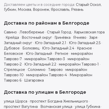
Доставляем цветы и в соседние города:
Старый Оскол
,
Губкин
,
Москва
,
Воронеж
,
Ярославль
,
Рязань
.
Доставка по районам в
Белгороде
Савино
·
Левобережье
·
Старый Город
·
Харьковская гора
·
Крейда
·
Восточный округ
·
Гринёвка
·
Ячнево
·
Заря
·
Западный округ
·
Юго-Западный 2.1
·
Юго-Западный 2.5
·
Дубовое
·
Болховец
·
Юго-Западный 2.4
·
Красное
·
Беловское
·
Юго-Западный
·
Репное
·
микрорайон
Таврово-7
·
микрорайон Таврово-3
·
микрорайон
Таврово-2
·
Юго-Западный 2.2
·
микрорайон Таврово-1
·
Стрелецкое
·
Соломино
·
Таврово
·
микрорайон
Таврово-10
·
микрорайон Таврово-4
·
Микрорайон
Таврово 6
·
Шагаровка
Доставка по улицам в
Белгороде
улица Щорса
·
проспект Богдана Хмельницкого
·
проспект Ватутина
·
Волчанская улица
·
улица Губкина
·