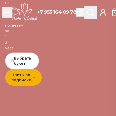
на
любой
+7 953 164 09 78
бюджет
—
привезём
за
1–
2
часа
Выбрать
букет
Цветы по
подписке