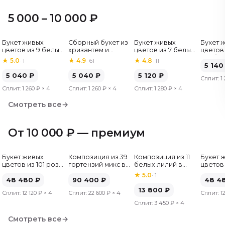
5 000 – 10 000 ₽
Букет живых
Сборный букет из
Букет живых
Букет 
Хит
цветов из 9 белых
хризантем и
цветов из 7 белых
цветов 
роз, Эквадор, 60
альстромерий
хризантем
гербер
★
5.0
·
1
★
4.9
·
61
★
4.8
·
11
см
5 140
5 040
₽
5 040
₽
5 120
₽
Сплит:
1
Сплит:
1 260 ₽
× 4
Сплит:
1 260 ₽
× 4
Сплит:
1 280 ₽
× 4
Смотреть все
→
От 10 000 ₽ — премиум
Букет живых
Композиция из 39
Композиция из 11
Букет 
цветов из 101 розы
гортензий микс в
белых лилий в
цветов 
микс, Эквадор, 50
шляпной коробке
шляпной коробке
микс, Э
★
5.0
·
1
см
48 480
₽
90 400
₽
см
48 4
13 800
₽
Сплит:
12 120 ₽
× 4
Сплит:
22 600 ₽
× 4
Сплит:
1
Сплит:
3 450 ₽
× 4
Смотреть все
→