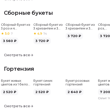
Сборные букеты
Сборный букет из
Сборный букет из
Сборный букет из
Сборны
Хит
3 роз и 4
3 хризантем и 3
3 хризантем и 3
роз,
альстромерий
альстромерий
гербер
альстр
★
5.0
·
7
★
4.9
·
74
3 720
₽
гербе
3 720
3 560
₽
3 720
₽
Смотреть все
→
Гортензия
Букет живых
Букет синих
Букет розовых
Букет 
цветов из 1 белой
гортензий
гортензий
цветов
гортензии
гортен
2 520
₽
2 520
₽
2 640
₽
7 20
Сплит:
1
Смотреть все
→