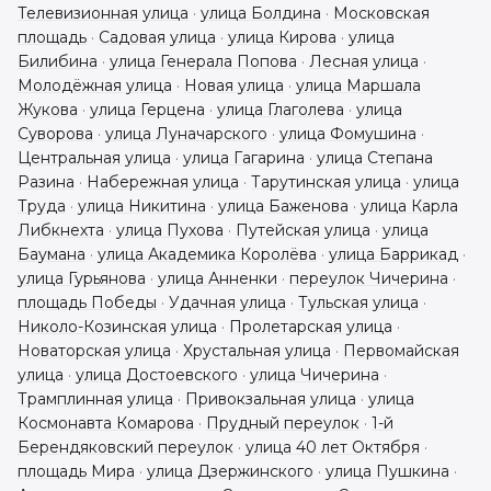
Телевизионная улица
·
улица Болдина
·
Московская
площадь
·
Садовая улица
·
улица Кирова
·
улица
Билибина
·
улица Генерала Попова
·
Лесная улица
·
Молодёжная улица
·
Новая улица
·
улица Маршала
Жукова
·
улица Герцена
·
улица Глаголева
·
улица
Суворова
·
улица Луначарского
·
улица Фомушина
·
Центральная улица
·
улица Гагарина
·
улица Степана
Разина
·
Набережная улица
·
Тарутинская улица
·
улица
Труда
·
улица Никитина
·
улица Баженова
·
улица Карла
Либкнехта
·
улица Пухова
·
Путейская улица
·
улица
Баумана
·
улица Академика Королёва
·
улица Баррикад
·
улица Гурьянова
·
улица Анненки
·
переулок Чичерина
·
площадь Победы
·
Удачная улица
·
Тульская улица
·
Николо-Козинская улица
·
Пролетарская улица
·
Новаторская улица
·
Хрустальная улица
·
Первомайская
улица
·
улица Достоевского
·
улица Чичерина
·
Трамплинная улица
·
Привокзальная улица
·
улица
Космонавта Комарова
·
Прудный переулок
·
1-й
Берендяковский переулок
·
улица 40 лет Октября
·
площадь Мира
·
улица Дзержинского
·
улица Пушкина
·