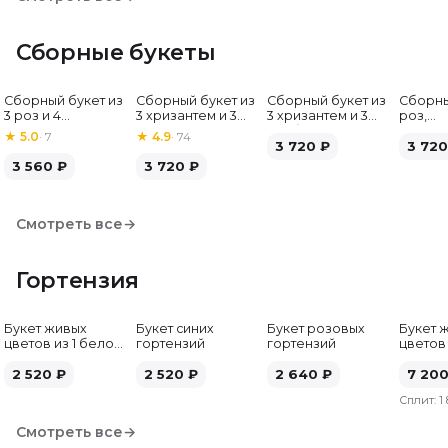
Сборные букеты
Сборный букет из
Сборный букет из
Сборный букет из
Сборны
Хит
3 роз и 4
3 хризантем и 3
3 хризантем и 3
роз,
альстромерий
альстромерий
гербер
альстр
★
5.0
·
7
★
4.9
·
74
3 720
₽
гербе
3 720
3 560
₽
3 720
₽
Смотреть все
→
Гортензия
Букет живых
Букет синих
Букет розовых
Букет 
цветов из 1 белой
гортензий
гортензий
цветов
гортензии
гортен
2 520
₽
2 520
₽
2 640
₽
7 20
Сплит:
1
Смотреть все
→