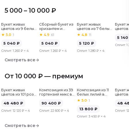
5 000 – 10 000 ₽
Букет живых
Сборный букет из
Букет живых
Букет 
Хит
цветов из 9 белых
хризантем и
цветов из 7 белых
цветов 
роз, Эквадор, 60
альстромерий
хризантем
гербер
★
5.0
·
1
★
4.9
·
61
★
4.8
·
11
см
5 140
5 040
₽
5 040
₽
5 120
₽
Сплит:
1
Сплит:
1 260 ₽
× 4
Сплит:
1 260 ₽
× 4
Сплит:
1 280 ₽
× 4
Смотреть все
→
От 10 000 ₽ — премиум
Букет живых
Композиция из 39
Композиция из 11
Букет 
цветов из 101 розы
гортензий микс в
белых лилий в
цветов 
микс, Эквадор, 50
шляпной коробке
шляпной коробке
микс, Э
★
5.0
·
1
см
48 480
₽
90 400
₽
см
48 4
13 800
₽
Сплит:
12 120 ₽
× 4
Сплит:
22 600 ₽
× 4
Сплит:
1
Сплит:
3 450 ₽
× 4
Смотреть все
→