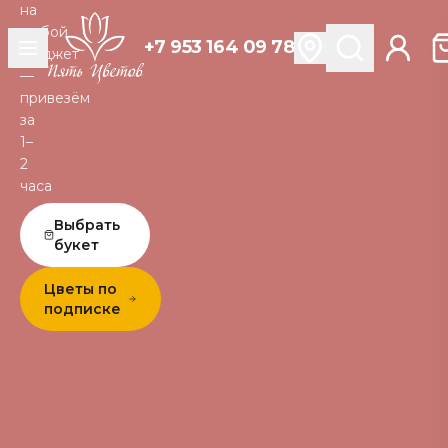
на
любой
+7 953 164 09 78
бюджет
—
привезём
за
1–
2
часа
Выбрать
букет
Цветы по
подписке