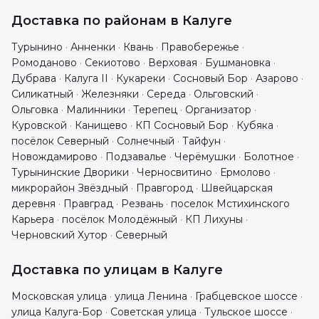
Доставка по районам в
Калуге
Турынино
·
Анненки
·
Квань
·
Правобережье
·
Ромоданово
·
Секиотово
·
Верховая
·
Бушмановка
·
Дубрава
·
Калуга II
·
Кукареки
·
Сосновый Бор
·
Азарово
·
Силикатный
·
Железняки
·
Середа
·
Ольговский
·
Ольговка
·
Малинники
·
Терепец
·
Организатор
·
Куровской
·
Канищево
·
КП Сосновый Бор
·
Кубяка
·
посёлок Северный
·
Солнечный
·
Тайфун
·
Новождамирово
·
Подзавалье
·
Черёмушки
·
Болотное
·
Турынинские Дворики
·
Черносвитино
·
Ермолово
·
микрорайон Звёздный
·
Правгород
·
Швейцарская
деревня
·
Правград
·
Резвань
·
поселок Мстихинского
Карьера
·
посёлок Молодёжный
·
КП Лихуны
·
Черновский Хутор
·
Северный
Доставка по улицам в
Калуге
Московская улица
·
улица Ленина
·
Грабцевское шоссе
·
улица Калуга-Бор
·
Советская улица
·
Тульское шоссе
·