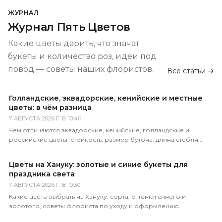
ЖУРНАЛ
Журнал Пять Цветов
Какие цветы дарить, что значат
букеты и количество роз, идеи под
повод — советы наших флористов.
Все статьи →
Голландские, эквадорские, кенийские и местные
цветы: в чём разница
7 АВГУСТА 2026 Г. В 10:40
Чем отличаются эквадорские, кенийские, голландские и
российские цветы: стойкость, размер бутона, длина стебля,
цена. Как определить происхождение по виду.
Цветы на Хануку: золотые и синие букеты для
праздника света
7 АВГУСТА 2026 Г. В 10:30
Какие цветы выбрать на Хануку: сорта, оттенки синего и
золотого, советы флориста по уходу и оформлению
праздничного букета с доставкой по России.