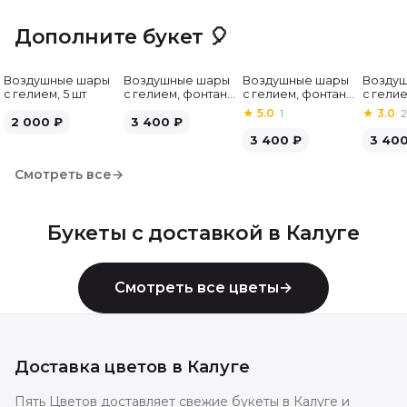
Дополните букет 🎈
Воздушные шары
Воздушные шары
Воздушные шары
Возду
с гелием, 5 шт
с гелием, фонтан,
с гелием, фонтан,
с гелие
бело-зелёные, 7
бело-розовые, 7
бело-
★
5.0
·
1
★
3.0
·
2
2 000
₽
шт
3 400
₽
шт
серебр
3 400
₽
3 40
Смотреть все
→
Букеты с доставкой в
Калуге
Смотреть все цветы
→
Доставка цветов в
Калуге
Пять Цветов доставляет свежие букеты в Калуге и