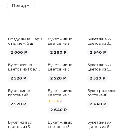
Повод
Воздушные шары
Букет живых
Букет живых
с гелием, 5 шт
цветов из 3
цветов из 3
белых гипсофил
розовых пионов
2 000
₽
2 280
₽
2 340
₽
Букет живых
Букет живых
Букет живых
цветов из 1 белой
цветов из 3
цветов из 5
гортензии
хризантем
альстромерий
2 520
₽
2 520
₽
микс
2 520
₽
Букет синих
Букет живых
Букет розовых
гортензий
цветов из 3
гортензий
розовых пионов
★
5.0
·
9
2 520
₽
2 640
₽
2 640
₽
Букет живых
Букет живых
Букет живых
Хит
цветов из 3
цветов из 3
цветов из 5