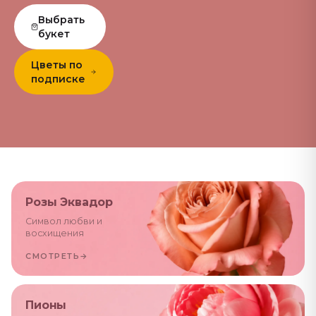
Выбрать
букет
Цветы по
подписке
Розы Эквадор
Символ любви и
восхищения
СМОТРЕТЬ
→
Пионы