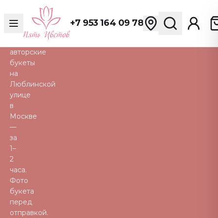
розы,
пионы,
+7 953 164 09 78
тюльпаны
и
авторские
букеты
на
Люблинской
улице
в
Москве
—
за
1–
2
часа.
Фото
букета
перед
отправкой.