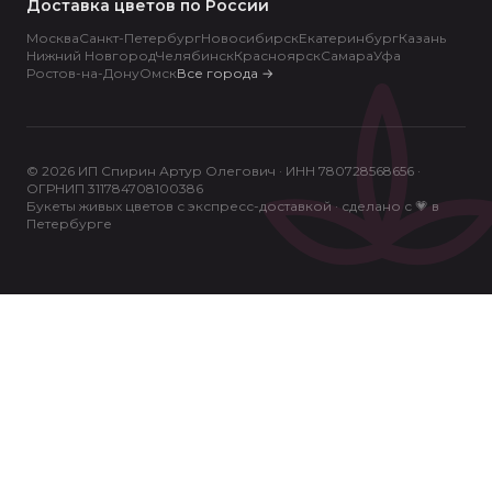
Доставка цветов по России
Москва
Санкт-Петербург
Новосибирск
Екатеринбург
Казань
Нижний Новгород
Челябинск
Красноярск
Самара
Уфа
Ростов-на-Дону
Омск
Все города
→
© 2026 ИП Спирин Артур Олегович · ИНН 780728568656 ·
ОГРНИП 311784708100386
Букеты живых цветов с экспресс-доставкой · сделано с 💗 в
Петербурге