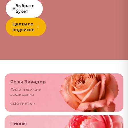
Выбрать
букет
Цветы по
подписке
Розы Эквадор
Символ любви и
восхищения
СМОТРЕТЬ
→
Пионы