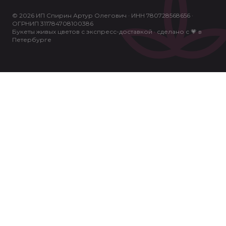
© 2026 ИП Спирин Артур Олегович · ИНН 780728568656 ·
ОГРНИП 311784708100386
Букеты живых цветов с экспресс-доставкой · сделано с 💗 в
Петербурге