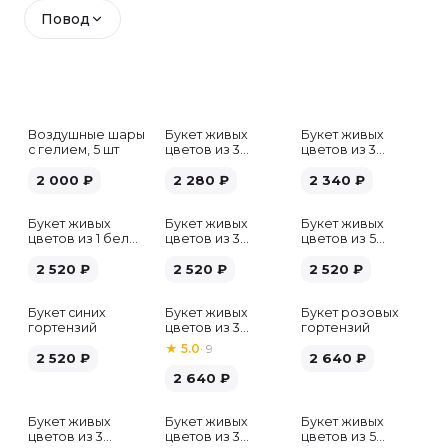
Повод
Воздушные шары
Букет живых
Букет живых
с гелием, 5 шт
цветов из 3
цветов из 3
белых гипсофил
розовых пионов
2 000
₽
2 280
₽
2 340
₽
Букет живых
Букет живых
Букет живых
цветов из 1 белой
цветов из 3
цветов из 5
гортензии
хризантем
альстромерий
2 520
₽
2 520
₽
микс
2 520
₽
Букет синих
Букет живых
Букет розовых
гортензий
цветов из 3
гортензий
розовых пионов
★
5.0
·
9
2 520
₽
2 640
₽
2 640
₽
Букет живых
Букет живых
Букет живых
Хит
цветов из 3
цветов из 3
цветов из 5