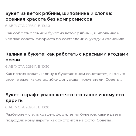
Букет из веток рябины, шиповника и хлопка:
осенняя красота без компромиссов
6 АВГУСТА 2026 Г. В 10:40
Как собрать осенний букет из веток рябины, шиповника и
хлопка: советы флориста по составлению, уходу и хранению.
Доставка по всей России за 1–2 часа.
Калина в букете: как работать с красными ягодами
осени
6 АВГУСТА 2026 Г. В 10:30
Как использовать калину в букетах: с чем сочетается, сколько
стоит в вазе, какие ошибки допускают покупатели. Советы
практикующего флориста магазина 5 Цветов.
Букет в крафт-упаковке: что это такое и кому его
дарить
6 АВГУСТА 2026 Г. В 10:20
Разбираем стиль крафт-оформления букетов: какие цветы
подходят, кому дарить, как смотрится на фото. Советы
флориста магазина 5 Цветов.