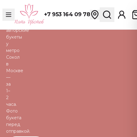
розы,
пионы,
+7 953 164 09 78
тюльпаны
и
авторские
букеты
у
метро
Сокол
в
Москве
—
за
1–
2
часа.
Фото
букета
перед
отправкой.