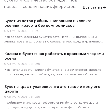
букеты и количество роз, идеи под
повод — советы наших флористов.
Все статьи →
Букет из веток рябины, шиповника и хлопка:
осенняя красота без компромиссов
6 АВГУСТА 2026 Г. В 10:40
Как собрать осенний букет из веток рябины, шиповника и
хлопка: советы флориста по составлению, уходу и хранению.
Доставка по всей России за 1–2 часа.
Калина в букете: как работать с красными ягодами
осени
6 АВГУСТА 2026 Г. В 10:30
Как использовать калину в букетах: с чем сочетается, сколько
стоит в вазе, какие ошибки допускают покупатели. Советы
практикующего флориста магазина 5 Цветов.
Букет в крафт-упаковке: что это такое и кому его
дарить
6 АВГУСТА 2026 Г. В 10:20
Разбираем стиль крафт-оформления букетов: какие цветы
подходят, кому дарить, как смотрится на фото. Советы