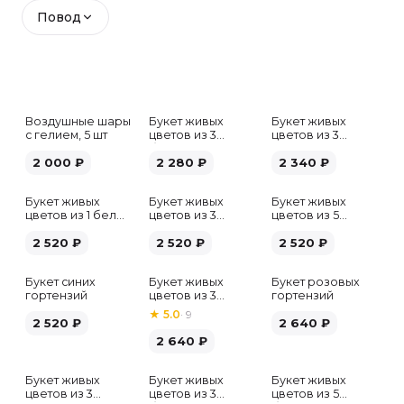
Повод
Воздушные шары
Букет живых
Букет живых
с гелием, 5 шт
цветов из 3
цветов из 3
белых гипсофил
розовых пионов
2 000
₽
2 280
₽
2 340
₽
Букет живых
Букет живых
Букет живых
цветов из 1 белой
цветов из 3
цветов из 5
гортензии
хризантем
альстромерий
2 520
₽
2 520
₽
микс
2 520
₽
Букет синих
Букет живых
Букет розовых
гортензий
цветов из 3
гортензий
розовых пионов
★
5.0
·
9
2 520
₽
2 640
₽
2 640
₽
Букет живых
Букет живых
Букет живых
Хит
цветов из 3
цветов из 3
цветов из 5