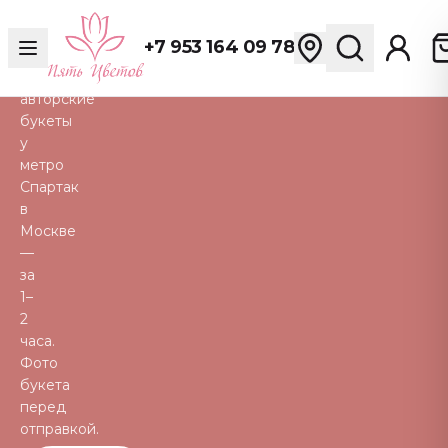
розы,
пионы,
+7 953 164 09 78
тюльпаны
и
авторские
букеты
у
метро
Спартак
в
Москве
—
за
1–
2
часа.
Фото
букета
перед
отправкой.