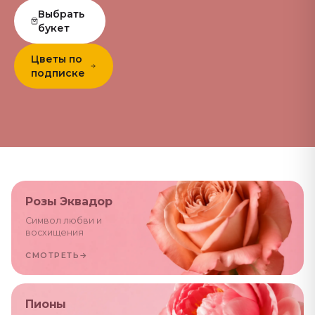
Выбрать
букет
Цветы по
подписке
Розы Эквадор
Символ любви и
восхищения
СМОТРЕТЬ
→
Пионы