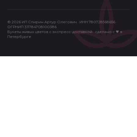
© 2026 ИП Спирин Артур Олегович · ИНН 780728568656 ·
ОГРНИП 311784708100386
Букеты живых цветов с экспресс-доставкой · сделано с 💗 в
Петербурге