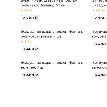
Букет живых цветов из 5 красно-
Букет жи
Хит
белых роз, Эквадор, 50 см
Эквадор,
★
5.0
·
2
★
4.9
·
59
2 760
₽
2 760
Воздушные шары с гелием, фонтан,
Воздушн
бело-серебряные, 7 шт
голубые,
★
3.0
·
2
3 400
3 400
₽
Воздушные шары с гелием, фонтан,
Воздушн
зелёные, 7 шт
красно-
3 400
₽
3 400