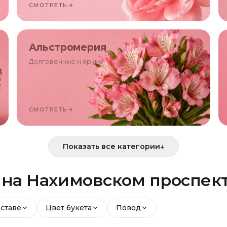
СМОТРЕТЬ
→
Альстромерия
Долговечные и яркие
СМОТРЕТЬ
→
Показать все категории
↓
й
на Нахимовском проспек
оставе
Цвет букета
Повод