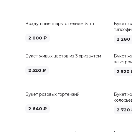
Воздушные шары с гелием, 5 шт
Букет ж
гипсофи
2 000
₽
2 280
Букет живых цветов из 3 хризантем
Букет жи
альстро
2 520
₽
2 520
Букет розовых гортензий
Букет жи
колосье
2 640
₽
2 720