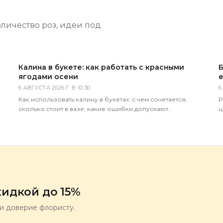
оличество роз, идеи под
Калина в букете: как работать с красными
Б
ягодами осени
е
6 АВГУСТА 2026 Г. В 10:30
6
а
Как использовать калину в букетах: с чем сочетается,
Р
сколько стоит в вазе, какие ошибки допускают
ц
покупатели. Советы практикующего флориста магазина 5
С
Цветов.
идкой до 15%
ли доверие флористу.