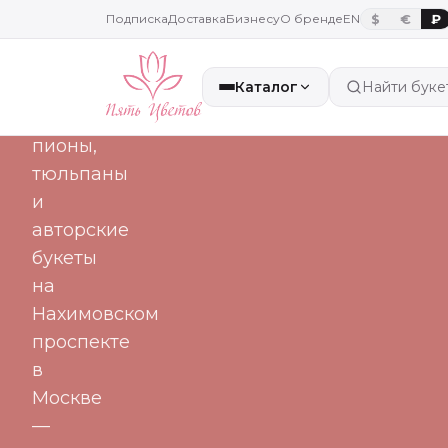
часа
Подписка
Доставка
Бизнесу
О бренде
EN
$
€
₽
Каталог
Найти буке
Свежие
розы,
пионы,
тюльпаны
и
авторские
букеты
на
Нахимовском
проспекте
в
Москве
—