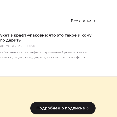
Все статьи →
укет в крафт-упаковке: что это такое и кому
го дарить
 АВГУСТА 2026 Г. В 10:20
азбираем стиль крафт-оформления букетов: какие
веты подходят, кому дарить, как смотрится на фото.
оветы флориста магазина 5 Цветов.
Подробнее о подписке