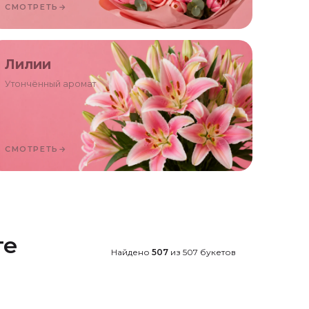
СМОТРЕТЬ
→
Лилии
Утончённый аромат
СМОТРЕТЬ
→
те
Найдено
507
из
507
букетов