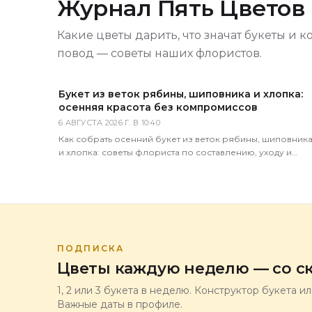
Журнал Пять Цветов
Какие цветы дарить, что значат букеты и к
повод — советы наших флористов.
Букет из веток рябины, шиповника и хлопка:
осенняя красота без компромиссов
6 АВГУСТА 2026 Г. В 10:40
Как собрать осенний букет из веток рябины, шиповник
и хлопка: советы флориста по составлению, уходу и
хранению. Доставка по всей России за 1–2 часа.
ПОДПИСКА
Цветы каждую неделю — со ск
1, 2 или 3 букета в неделю. Конструктор букета и
Важные даты в профиле.