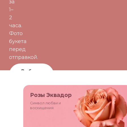
за
1–
2
часа.
Фото
букета
перед
отправкой.
Выбрать
букет
Цветы по
Розы Эквадор
подписке
Символ любви и
восхищения