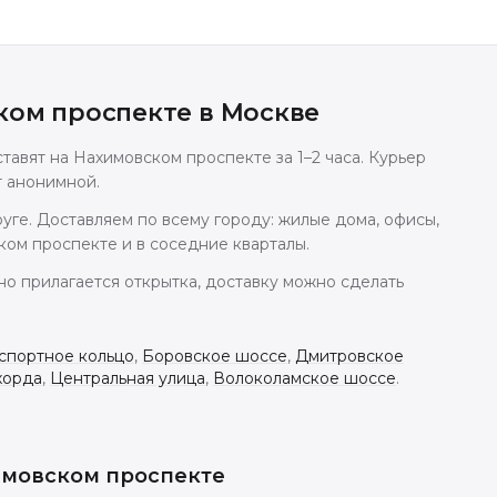
ком проспекте
в
Москве
тавят на Нахимовском проспекте за 1–2 часа. Курьер
т анонимной.
ге. Доставляем по всему городу: жилые дома, офисы,
ом проспекте и в соседние кварталы.
но прилагается открытка, доставку можно сделать
спортное кольцо
,
Боровское шоссе
,
Дмитровское
хорда
,
Центральная улица
,
Волоколамское шоссе
.
имовском проспекте