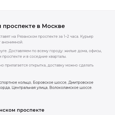
м проспекте
в
Москве
авят на Рязанском проспекте за 1–2 часа. Курьер
т анонимной.
ге. Доставляем по всему городу: жилые дома, офисы,
 проспекте и в соседние кварталы.
но прилагается открытка, доставку можно сделать
спортное кольцо
,
Боровское шоссе
,
Дмитровское
хорда
,
Центральная улица
,
Волоколамское шоссе
.
анском проспекте