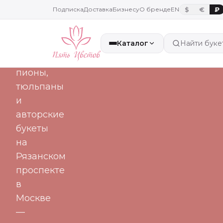
часа
Подписка
Доставка
Бизнесу
О бренде
EN
$
€
₽
Каталог
Найти буке
Свежие
розы,
пионы,
тюльпаны
и
авторские
букеты
на
Рязанском
проспекте
в
Москве
—