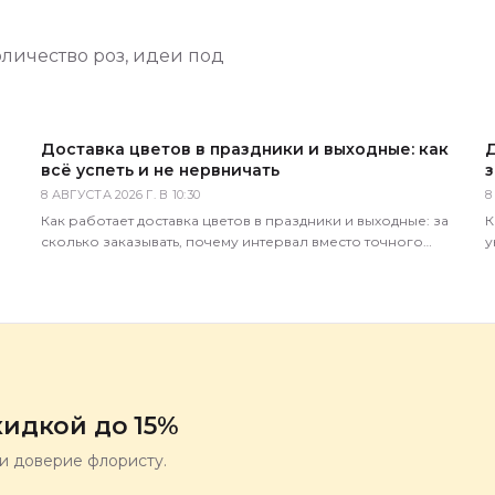
оличество роз, идеи под
Доставка цветов в праздники и выходные: как
Д
всё успеть и не нервничать
з
8 АВГУСТА 2026 Г. В 10:30
8
Как работает доставка цветов в праздники и выходные: за
К
сколько заказывать, почему интервал вместо точного
у
времени, что делать в пиковые даты. Советы 5 Цветов.
д
идкой до 15%
ли доверие флористу.