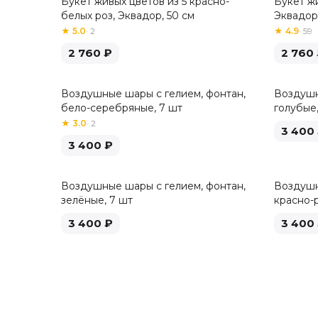
Букет живых цветов из 5 красно-
Букет жи
Хит
белых роз, Эквадор, 50 см
Эквадор,
★
5.0
·
2
★
4.9
·
59
2 760
₽
2 760
Воздушные шары с гелием, фонтан,
Воздушн
бело-серебряные, 7 шт
голубые,
★
3.0
·
2
3 400
3 400
₽
Воздушные шары с гелием, фонтан,
Воздушн
зелёные, 7 шт
красно-
3 400
₽
3 400