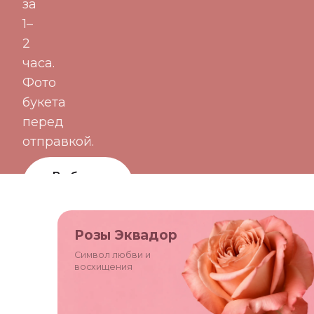
за
1–
2
часа.
Фото
букета
перед
отправкой.
Выбрать
букет
Цветы по
Розы Эквадор
подписке
Символ любви и
восхищения