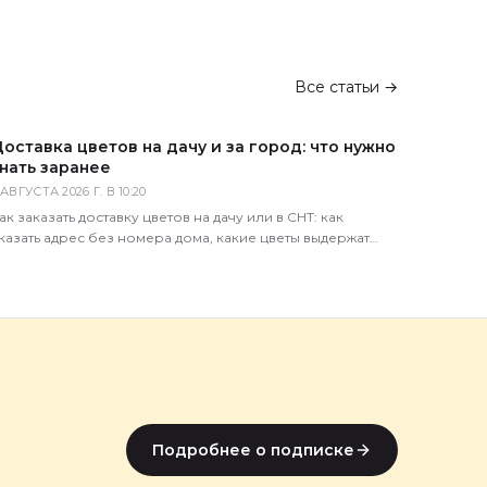
Все статьи →
оставка цветов на дачу и за город: что нужно
нать заранее
 АВГУСТА 2026 Г. В 10:20
ак заказать доставку цветов на дачу или в СНТ: как
казать адрес без номера дома, какие цветы выдержат
орогу, сколько это стоит и когда лучше везти.
Подробнее о подписке