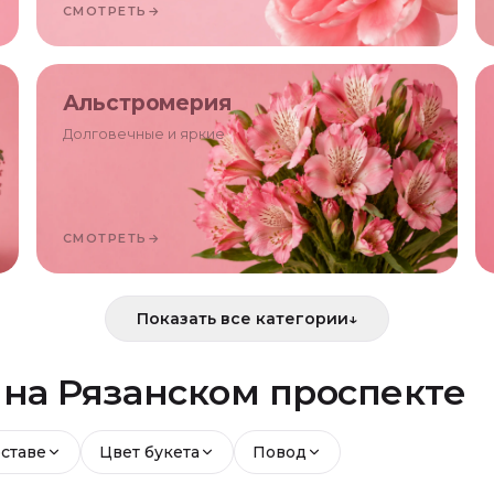
СМОТРЕТЬ
→
Альстромерия
Долговечные и яркие
СМОТРЕТЬ
→
Показать все категории
↓
й
на Рязанском проспекте
оставе
Цвет букета
Повод