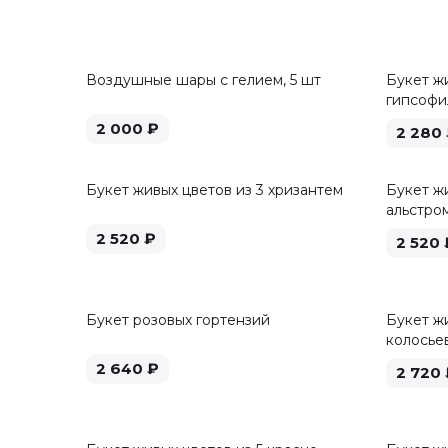
Воздушные шары с гелием, 5 шт
Букет ж
гипсофи
2 000
₽
2 280
Букет живых цветов из 3 хризантем
Букет жи
альстро
2 520
₽
2 520
Букет розовых гортензий
Букет жи
колосье
2 640
₽
2 720