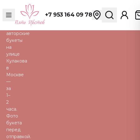
розы,
пионы,
+7 953 164 09 78
тюльпаны
и
авторские
букеты
на
улице
Кулакова
в
Москве
—
за
1–
2
часа.
Фото
букета
перед
отправкой.