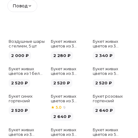
Повод
Воздушные шары
Букет живых
Букет живых
с гелием, 5 шт
цветов из 3
цветов из 3
белых гипсофил
розовых пионов
2 000
₽
2 280
₽
2 340
₽
Букет живых
Букет живых
Букет живых
цветов из 1 белой
цветов из 3
цветов из 5
гортензии
хризантем
альстромерий
2 520
₽
2 520
₽
микс
2 520
₽
Букет синих
Букет живых
Букет розовых
гортензий
цветов из 3
гортензий
розовых пионов
★
5.0
·
9
2 520
₽
2 640
₽
2 640
₽
Букет живых
Букет живых
Букет живых
Хит
цветов из 3
цветов из 3
цветов из 5