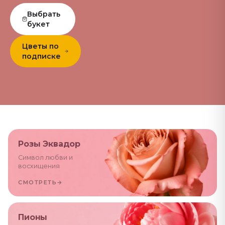
Выбрать
букет
Цветы по
подписке
Розы Эквадор
Символ любви и
восхищения
СМОТРЕТЬ
→
Пионы