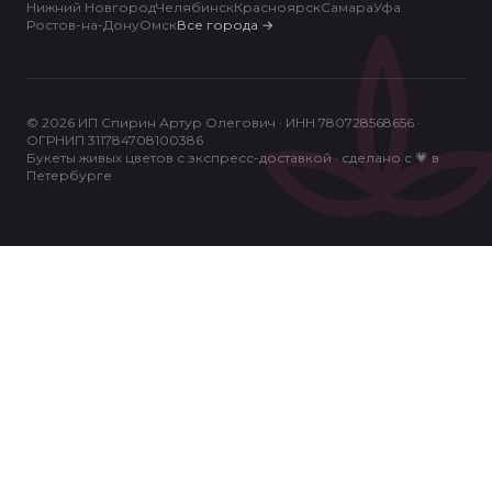
Нижний Новгород
Челябинск
Красноярск
Самара
Уфа
Ростов-на-Дону
Омск
Все города
→
© 2026 ИП Спирин Артур Олегович · ИНН 780728568656 ·
ОГРНИП 311784708100386
Букеты живых цветов с экспресс-доставкой · сделано с 💗 в
Петербурге