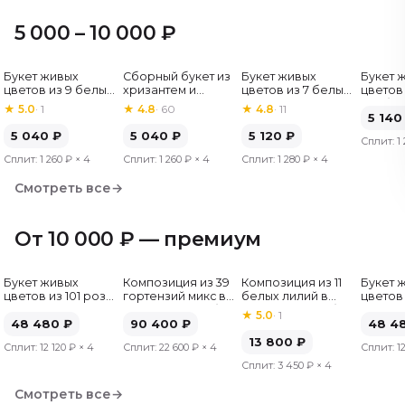
5 000 – 10 000 ₽
Букет живых
Сборный букет из
Букет живых
Букет 
Хит
цветов из 9 белых
хризантем и
цветов из 7 белых
цветов 
роз, Эквадор, 60
альстромерий
хризантем
гербер
★
5.0
·
1
★
4.8
·
60
★
4.8
·
11
см
5 140
5 040
₽
5 040
₽
5 120
₽
Сплит:
1
Сплит:
1 260 ₽
× 4
Сплит:
1 260 ₽
× 4
Сплит:
1 280 ₽
× 4
Смотреть все
→
От 10 000 ₽ — премиум
Букет живых
Композиция из 39
Композиция из 11
Букет 
цветов из 101 розы
гортензий микс в
белых лилий в
цветов 
микс, Эквадор, 50
шляпной коробке
шляпной коробке
микс, Э
★
5.0
·
1
см
48 480
₽
90 400
₽
см
48 4
13 800
₽
Сплит:
12 120 ₽
× 4
Сплит:
22 600 ₽
× 4
Сплит:
1
Сплит:
3 450 ₽
× 4
Смотреть все
→