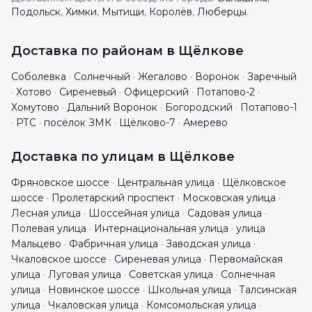
Подольск
,
Химки
,
Мытищи
,
Королёв
,
Люберцы
.
Доставка по районам в
Щёлкове
Соболевка
·
Солнечный
·
Жегалово
·
Воронок
·
Заречный
·
Хотово
·
Сиреневый
·
Офицерский
·
Потапово-2
·
Хомутово
·
Дальний Воронок
·
Богородский
·
Потапово-1
·
РТС
·
посёлок ЗМК
·
Щёлково-7
·
Амерево
Доставка по улицам в
Щёлкове
Фряновское шоссе
·
Центральная улица
·
Щёлковское
шоссе
·
Пролетарский проспект
·
Московская улица
·
Лесная улица
·
Шоссейная улица
·
Садовая улица
·
Полевая улица
·
Интернациональная улица
·
улица
Мальцево
·
Фабричная улица
·
Заводская улица
·
Чкаловское шоссе
·
Сиреневая улица
·
Первомайская
улица
·
Луговая улица
·
Советская улица
·
Солнечная
улица
·
Новинское шоссе
·
Школьная улица
·
Талсинская
улица
·
Чкаловская улица
·
Комсомольская улица
·