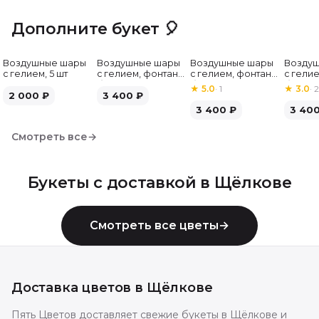
Дополните букет 🎈
Воздушные шары
Воздушные шары
Воздушные шары
Возду
с гелием, 5 шт
с гелием, фонтан,
с гелием, фонтан,
с гелие
бело-зелёные, 7
бело-розовые, 7
бело-
★
5.0
·
1
★
3.0
·
2
2 000
₽
шт
3 400
₽
шт
серебр
3 400
₽
3 40
Смотреть все
→
Букеты с доставкой в
Щёлкове
Смотреть все цветы
→
Доставка цветов в
Щёлкове
Пять Цветов доставляет свежие букеты в Щёлкове и