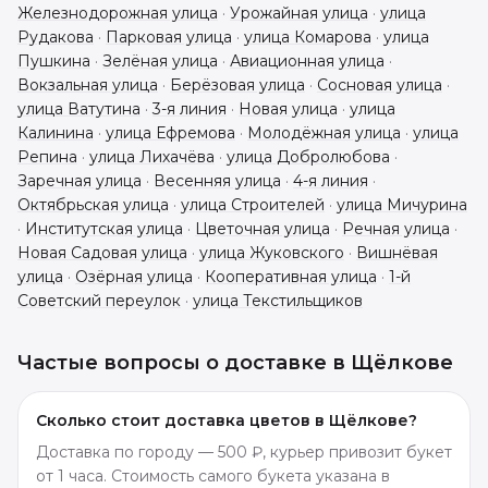
Железнодорожная улица
·
Урожайная улица
·
улица
Рудакова
·
Парковая улица
·
улица Комарова
·
улица
Пушкина
·
Зелёная улица
·
Авиационная улица
·
Вокзальная улица
·
Берёзовая улица
·
Сосновая улица
·
улица Ватутина
·
3-я линия
·
Новая улица
·
улица
Калинина
·
улица Ефремова
·
Молодёжная улица
·
улица
Репина
·
улица Лихачёва
·
улица Добролюбова
·
Заречная улица
·
Весенняя улица
·
4-я линия
·
Октябрьская улица
·
улица Строителей
·
улица Мичурина
·
Институтская улица
·
Цветочная улица
·
Речная улица
·
Новая Садовая улица
·
улица Жуковского
·
Вишнёвая
улица
·
Озёрная улица
·
Кооперативная улица
·
1-й
Советский переулок
·
улица Текстильщиков
Частые вопросы о доставке в
Щёлкове
Сколько стоит доставка цветов в Щёлкове?
Доставка по городу — 500 ₽, курьер привозит букет
от 1 часа. Стоимость самого букета указана в