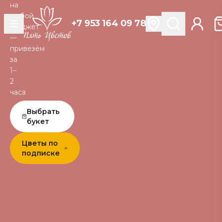
на
любой
+7 953 164 09 78
бюджет
—
привезём
за
1–
2
часа
Выбрать
букет
Цветы по
подписке