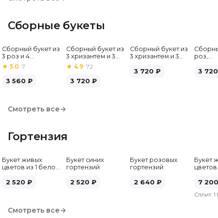
Сборные букеты
Сборный букет из
Сборный букет из
Сборный букет из
Сборны
Хит
3 роз и 4
3 хризантем и 3
3 хризантем и 3
роз,
альстромерий
альстромерий
гербер
альстр
★
5.0
·
7
★
4.9
·
72
3 720
₽
гербе
3 720
3 560
₽
3 720
₽
Смотреть все
→
Гортензия
Букет живых
Букет синих
Букет розовых
Букет 
цветов из 1 белой
гортензий
гортензий
цветов
гортензии
гортен
2 520
₽
2 520
₽
2 640
₽
7 20
Сплит:
1
Смотреть все
→