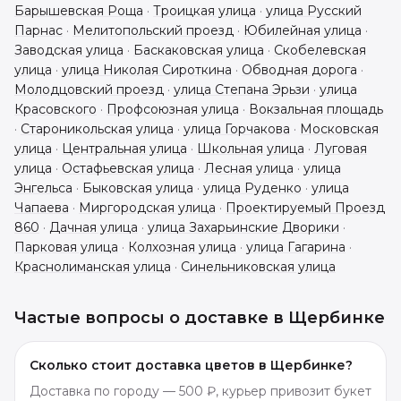
Барышевская Роща
·
Троицкая улица
·
улица Русский
Парнас
·
Мелитопольский проезд
·
Юбилейная улица
·
Заводская улица
·
Баскаковская улица
·
Скобелевская
улица
·
улица Николая Сироткина
·
Обводная дорога
·
Молодцовский проезд
·
улица Степана Эрьзи
·
улица
Красовского
·
Профсоюзная улица
·
Вокзальная площадь
·
Староникольская улица
·
улица Горчакова
·
Московская
улица
·
Центральная улица
·
Школьная улица
·
Луговая
улица
·
Остафьевская улица
·
Лесная улица
·
улица
Энгельса
·
Быковская улица
·
улица Руденко
·
улица
Чапаева
·
Миргородская улица
·
Проектируемый Проезд
860
·
Дачная улица
·
улица Захарьинские Дворики
·
Парковая улица
·
Колхозная улица
·
улица Гагарина
·
Краснолиманская улица
·
Синельниковская улица
Частые вопросы о доставке в
Щербинке
Сколько стоит доставка цветов в Щербинке?
Доставка по городу — 500 ₽, курьер привозит букет