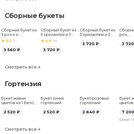
Сборные букеты
Сборный букет из
Сборный букет из
Сборный букет из
Сборны
Хит
3 роз и 4
3 хризантем и 3
3 хризантем и 3
роз,
альстромерий
альстромерий
гербер
альстр
★
5.0
·
7
★
4.9
·
74
3 720
₽
гербе
3 720
3 560
₽
3 720
₽
Смотреть все
→
Гортензия
Букет живых
Букет синих
Букет розовых
Букет 
цветов из 1 белой
гортензий
гортензий
цветов
гортензии
гортен
2 520
₽
2 520
₽
2 640
₽
7 20
Сплит:
1
Смотреть все
→