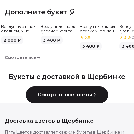
Дополните букет 🎈
Воздушные шары
Воздушные шары
Воздушные шары
Возду
с гелием, 5 шт
с гелием, фонтан,
с гелием, фонтан,
с гелие
бело-зелёные, 7
бело-розовые, 7
бело-
★
5.0
·
1
★
3.0
·
2
2 000
₽
шт
3 400
₽
шт
серебр
3 400
₽
3 40
Смотреть все
→
Букеты с доставкой в
Щербинке
Смотреть все цветы
→
Доставка цветов в
Щербинке
Пять Цветов доставляет свежие букеты в Щербинке и