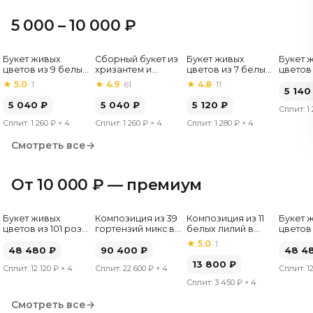
5 000 – 10 000 ₽
Букет живых
Сборный букет из
Букет живых
Букет 
Хит
цветов из 9 белых
хризантем и
цветов из 7 белых
цветов 
роз, Эквадор, 60
альстромерий
хризантем
гербер
★
5.0
·
1
★
4.9
·
61
★
4.8
·
11
см
5 140
5 040
₽
5 040
₽
5 120
₽
Сплит:
1
Сплит:
1 260 ₽
× 4
Сплит:
1 260 ₽
× 4
Сплит:
1 280 ₽
× 4
Смотреть все
→
От 10 000 ₽ — премиум
Букет живых
Композиция из 39
Композиция из 11
Букет 
цветов из 101 розы
гортензий микс в
белых лилий в
цветов 
микс, Эквадор, 50
шляпной коробке
шляпной коробке
микс, Э
★
5.0
·
1
см
48 480
₽
90 400
₽
см
48 4
13 800
₽
Сплит:
12 120 ₽
× 4
Сплит:
22 600 ₽
× 4
Сплит:
1
Сплит:
3 450 ₽
× 4
Смотреть все
→