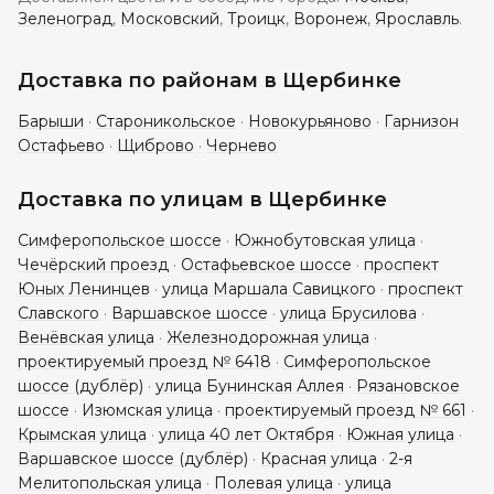
Зеленоград
,
Московский
,
Троицк
,
Воронеж
,
Ярославль
.
Доставка по районам в
Щербинке
Барыши
·
Староникольское
·
Новокурьяново
·
Гарнизон
Остафьево
·
Щиброво
·
Чернево
Доставка по улицам в
Щербинке
Симферопольское шоссе
·
Южнобутовская улица
·
Чечёрский проезд
·
Остафьевское шоссе
·
проспект
Юных Ленинцев
·
улица Маршала Савицкого
·
проспект
Славского
·
Варшавское шоссе
·
улица Брусилова
·
Венёвская улица
·
Железнодорожная улица
·
проектируемый проезд № 6418
·
Симферопольское
шоссе (дублёр)
·
улица Бунинская Аллея
·
Рязановское
шоссе
·
Изюмская улица
·
проектируемый проезд № 661
·
Крымская улица
·
улица 40 лет Октября
·
Южная улица
·
Варшавское шоссе (дублёр)
·
Красная улица
·
2-я
Мелитопольская улица
·
Полевая улица
·
улица