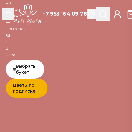
на
любой
+7 953 164 09 78
бюджет
—
привезём
за
1–
2
часа
Выбрать
букет
Цветы по
подписке