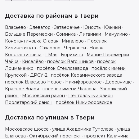
Доставка по районам в
Твери
Власьево
·
Элеватор
·
Затверечье
·
Юность
·
Южный
·
Большие Перемерки
·
Соминка
·
Литвинки
·
Мамулино
·
Константиновка Старая
·
Мигалово
·
Посёлок
Химинститута
·
Сахарово
·
Черкассы
·
Новая
Константиновка
·
1 Мая
·
Борихино
·
Малые Перемерки
·
Чайка
·
Киселёво
·
посёлок Вагонников
·
посёлок
Лоцманенко
·
посёлок Стеклозавода
·
посёлок имени
Крупской
·
ДРСУ-2
·
посёлок Керамического завода
·
посёлок Власьево Новое
·
Никифоровское
·
Деревнище
·
Красное Знамя
·
посёлок имени Чкалова
·
Заволжский
район
·
Московский район
·
Центральный район
·
Пролетарский район
·
посёлок Никифоровское
Доставка по улицам в
Твери
Московское шоссе
·
улица Академика Туполева
·
улица
Благоева
·
Октябрьский проспект
·
проспект Калинина
·