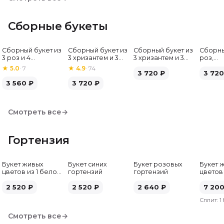
Сборные букеты
Сборный букет из
Сборный букет из
Сборный букет из
Сборны
Хит
3 роз и 4
3 хризантем и 3
3 хризантем и 3
роз,
альстромерий
альстромерий
гербер
альстр
★
5.0
·
7
★
4.9
·
74
3 720
₽
гербе
3 720
3 560
₽
3 720
₽
Смотреть все
→
Гортензия
Букет живых
Букет синих
Букет розовых
Букет 
цветов из 1 белой
гортензий
гортензий
цветов
гортензии
гортен
2 520
₽
2 520
₽
2 640
₽
7 20
Сплит:
1
Смотреть все
→