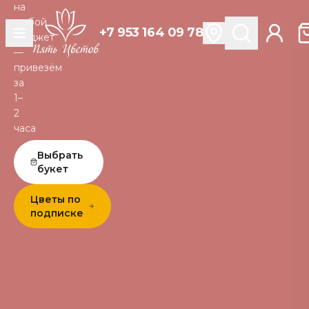
на
любой
+7 953 164 09 78
бюджет
—
привезём
за
1–
2
часа
Выбрать
букет
Цветы по
подписке