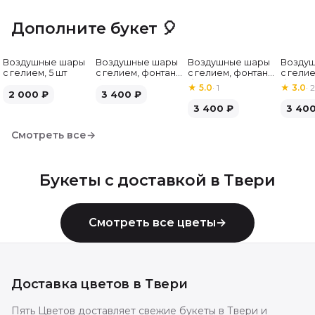
Дополните букет 🎈
Воздушные шары
Воздушные шары
Воздушные шары
Возду
с гелием, 5 шт
с гелием, фонтан,
с гелием, фонтан,
с гелие
бело-зелёные, 7
бело-розовые, 7
бело-
★
5.0
·
1
★
3.0
·
2
2 000
₽
шт
3 400
₽
шт
серебр
3 400
₽
3 40
Смотреть все
→
Букеты с доставкой в
Твери
Смотреть все цветы
→
Доставка цветов в
Твери
Пять Цветов доставляет свежие букеты в Твери и