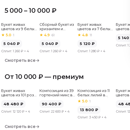
5 000 – 10 000 ₽
Букет живых
Сборный букет из
Букет живых
Букет 
Хит
цветов из 9 белых
хризантем и
цветов из 7 белых
цветов 
роз, Эквадор, 60
альстромерий
хризантем
гербер
★
5.0
·
1
★
4.9
·
61
★
4.8
·
11
см
5 140
5 040
₽
5 040
₽
5 120
₽
Сплит:
1
Сплит:
1 260 ₽
× 4
Сплит:
1 260 ₽
× 4
Сплит:
1 280 ₽
× 4
Смотреть все
→
От 10 000 ₽ — премиум
Букет живых
Композиция из 39
Композиция из 11
Букет 
цветов из 101 розы
гортензий микс в
белых лилий в
цветов 
микс, Эквадор, 50
шляпной коробке
шляпной коробке
микс, Э
★
5.0
·
1
см
48 480
₽
90 400
₽
см
48 4
13 800
₽
Сплит:
12 120 ₽
× 4
Сплит:
22 600 ₽
× 4
Сплит:
1
Сплит:
3 450 ₽
× 4
Смотреть все
→