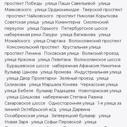
проспект Победы
·
улица Паши Савельевой
·
улица
Маяковского
·
улица Орджоникидзе
·
Тверской проспект
·
проспект Чайковского
·
проспект Николая Корыткова
·
Советская улица
·
улица Коминтерна
·
Смоленский
переулок
·
улица Горького
·
Петербургское шоссе
·
набережная реки Лазури
·
улица Вагжанова
·
улица
Можайского
·
улица Спартака
·
Волоколамский проспект
·
Комсомольский проспект
·
Хрустальная улица
·
проспект Ленина
·
Псковская улица
·
Волжский проезд
·
улица Красина
·
улица Левитана
·
Волоколамское шоссе
·
Бурашевское шоссе
·
набережная Афанасия Никитина
·
бульвар Цанова
·
улица Хромова
·
Индустриальная улица
·
улица Двор Пролетарки
·
Зелёный проезд
·
улица
Склизкова
·
улица Маршала Конева
·
Черкасская улица
·
улица Бебеля
·
бульвар Радищева
·
Новоторжская улица
·
улица Шишкова
·
набережная Степана Разина
·
Сахаровское шоссе
·
Односторонняя улица
·
1-я улица за
линией Октябрьской ж/д
·
улица Дарвина
·
Оснабрюкская улица
·
Затверецкий бульвар
·
улица
Новая Заря
·
улица Софьи Перовской
·
улица