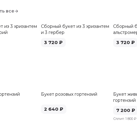
ть все
→
т из 3 хризантем
Сборный букет из 3 хризантем
Сборный б
ерий
и 3 гербер
альстроме
3 720
₽
3 720
₽
гортензий
Букет розовых гортензий
Букет живы
гортензий
2 640
₽
7 200
₽
Сплит:
1 800 ₽