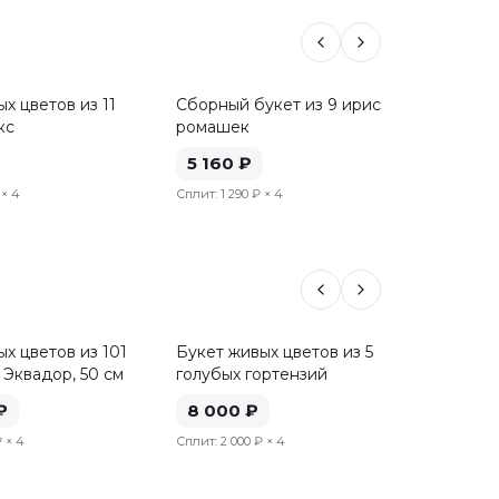
х цветов из 11
Сборный букет из 9 ирисов и 6
Букет 
кс
ромашек
роз, 50
5 160
₽
5 20
× 4
Сплит:
1 290 ₽
× 4
Сплит:
1 
х цветов из 101
Букет живых цветов из 5
Букет 
 Эквадор, 50 см
голубых гортензий
розовы
см
₽
8 000
₽
8 04
₽
× 4
Сплит:
2 000 ₽
× 4
Сплит:
2 