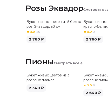
Розы Эквадор
Смотреть вс
Букет живых цветов из 5 белых
Букет живых ц
Хит
роз, Эквадор, 50 см
красно-белых 
см
★
5.0
·
26
★
5.0
·
2
2 760
₽
2 760
₽
Пионы
Смотреть все
→
Букет живых цветов из 3
Букет живых ц
розовых пионов
розовых пион
★
5.0
·
9
2 340
₽
2 640
₽