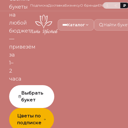
Подписка
Доставка
Бизнесу
О бренде
EN
$
€
₽
букеты
на
любой
Каталог
Найти буке
бюджет
—
привезём
за
1–
2
часа
Выбрать
букет
Цветы по
подписке