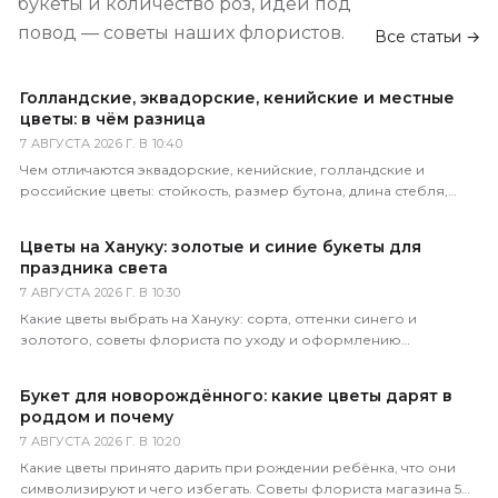
букеты и количество роз, идеи под
повод — советы наших флористов.
Все статьи →
Голландские, эквадорские, кенийские и местные
цветы: в чём разница
7 АВГУСТА 2026 Г. В 10:40
Чем отличаются эквадорские, кенийские, голландские и
российские цветы: стойкость, размер бутона, длина стебля,
цена. Как определить происхождение по виду.
Цветы на Хануку: золотые и синие букеты для
праздника света
7 АВГУСТА 2026 Г. В 10:30
Какие цветы выбрать на Хануку: сорта, оттенки синего и
золотого, советы флориста по уходу и оформлению
праздничного букета с доставкой по России.
Букет для новорождённого: какие цветы дарят в
роддом и почему
7 АВГУСТА 2026 Г. В 10:20
Какие цветы принято дарить при рождении ребёнка, что они
символизируют и чего избегать. Советы флориста магазина 5