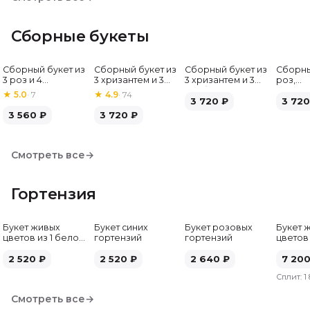
Сборные букеты
Сборный букет из
Сборный букет из
Сборный букет из
Сборны
Хит
3 роз и 4
3 хризантем и 3
3 хризантем и 3
роз,
альстромерий
альстромерий
гербер
альстр
★
5.0
·
7
★
4.9
·
74
3 720
₽
гербе
3 720
3 560
₽
3 720
₽
Смотреть все
→
Гортензия
Букет живых
Букет синих
Букет розовых
Букет 
цветов из 1 белой
гортензий
гортензий
цветов
гортензии
гортен
2 520
₽
2 520
₽
2 640
₽
7 20
Сплит:
1
Смотреть все
→