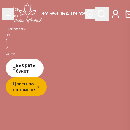
на
любой
+7 953 164 09 78
бюджет
—
привезём
за
1–
2
часа
Выбрать
букет
Цветы по
подписке