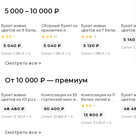
5 000 – 10 000 ₽
Букет живых
Сборный букет из
Букет живых
Букет 
Хит
цветов из 9 белых
хризантем и
цветов из 7 белых
цветов 
роз, Эквадор, 60
альстромерий
хризантем
гербер
★
5.0
·
1
★
4.9
·
61
★
4.8
·
11
см
5 140
5 040
₽
5 040
₽
5 120
₽
Сплит:
1
Сплит:
1 260 ₽
× 4
Сплит:
1 260 ₽
× 4
Сплит:
1 280 ₽
× 4
Смотреть все
→
От 10 000 ₽ — премиум
Букет живых
Композиция из 39
Композиция из 11
Букет 
цветов из 101 розы
гортензий микс в
белых лилий в
цветов 
микс, Эквадор, 50
шляпной коробке
шляпной коробке
микс, Э
★
5.0
·
1
см
48 480
₽
90 400
₽
см
48 4
13 800
₽
Сплит:
12 120 ₽
× 4
Сплит:
22 600 ₽
× 4
Сплит:
1
Сплит:
3 450 ₽
× 4
Смотреть все
→