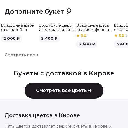
Дополните букет 🎈
Воздушные шары
Воздушные шары
Воздушные шары
Возду
с гелием, 5 шт
с гелием, фонтан,
с гелием, фонтан,
с гелие
бело-зелёные, 7
бело-розовые, 7
бело-
★
5.0
·
1
★
3.0
·
2
2 000
₽
шт
3 400
₽
шт
серебр
3 400
₽
3 40
Смотреть все
→
Букеты с доставкой в
Кирове
Смотреть все цветы
→
Доставка цветов в
Кирове
Пять Цветов доставляет свежие букеты в Кирове и