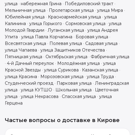
улица
·
набережная Грина
·
Победиловский тракт
·
Мельничная улица
·
Пролетарская улица
·
улица Мира
·
Юбилейная улица
·
Красноармейская улица
·
улица
Калинина
·
улица Горького
·
Сормовская улица
·
улица
Молодой Гвардии
·
Луганская улица
·
улица Андрея
Упита
·
улица Павла Корчагина
·
Боровая улица
·
Всесвятская улица
·
Полевая улица
·
Садовая улица
·
улица Чапаева
·
улица Защитников Отечества
·
Пятницкая улица
·
Октябрьская улица
·
Фабричная улица
·
4-й Дачный переулок
·
Молодёжная улица
·
улица
Красной Звезды
·
улица Сурикова
·
Казанская улица
·
улица Красина
·
Морозовская улица
·
улица Труда
·
Студенческий проезд
·
Парковая улица
·
Ленинградская
улица
·
улица КУТШО
·
Школьная улица
·
Цветочная
улица
·
улица Некрасова
·
Спасская улица
·
улица
Герцена
Частые вопросы о доставке в
Кирове