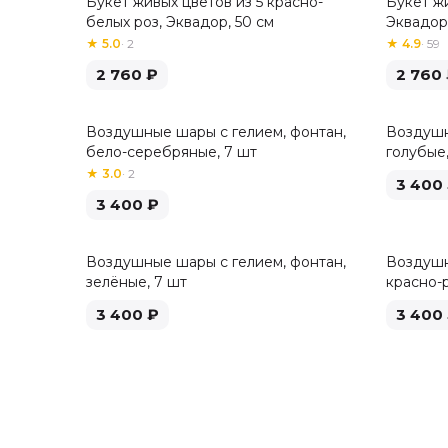
Букет живых цветов из 5 красно-
Букет жи
Хит
белых роз, Эквадор, 50 см
Эквадор,
★
5.0
·
2
★
4.9
·
59
2 760
₽
2 760
Воздушные шары с гелием, фонтан,
Воздушн
бело-серебряные, 7 шт
голубые,
★
3.0
·
2
3 400
3 400
₽
Воздушные шары с гелием, фонтан,
Воздушн
зелёные, 7 шт
красно-
3 400
₽
3 400