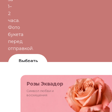
1–
2
часа.
Фото
букета
перед
отправкой.
Выбрать
букет
Цветы по
Розы Эквадор
подписке
Символ любви и
восхищения