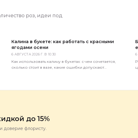
оличество роз, идеи под
Калина в букете: как работать с красными
Б
ягодами осени
е
6 АВГУСТА 2026 Г. В 10:30
6
а
Как использовать калину в букетах: с чем сочетается,
Р
сколько стоит в вазе, какие ошибки допускают
ц
покупатели. Советы практикующего флориста магазина 5
С
Цветов.
идкой до 15%
ли доверие флористу.