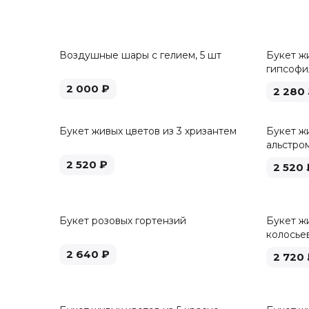
Воздушные шары с гелием, 5 шт
Букет ж
гипсофи
2 000
₽
2 280
Букет живых цветов из 3 хризантем
Букет жи
альстро
2 520
₽
2 520
Букет розовых гортензий
Букет жи
колосье
2 640
₽
2 720