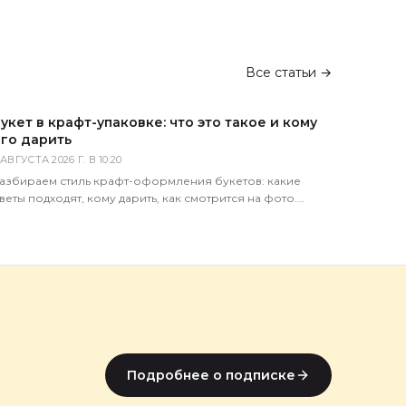
Все статьи →
укет в крафт-упаковке: что это такое и кому
го дарить
 АВГУСТА 2026 Г. В 10:20
азбираем стиль крафт-оформления букетов: какие
веты подходят, кому дарить, как смотрится на фото.
оветы флориста магазина 5 Цветов.
Подробнее о подписке