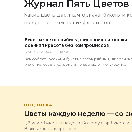
Журнал Пять Цветов
Какие цветы дарить, что значат букеты и к
повод — советы наших флористов.
Букет из веток рябины, шиповника и хлопка:
осенняя красота без компромиссов
6 АВГУСТА 2026 Г. В 10:40
Как собрать осенний букет из веток рябины, шиповник
и хлопка: советы флориста по составлению, уходу и
хранению. Доставка по всей России за 1–2 часа.
ПОДПИСКА
Цветы каждую неделю — со ск
1, 2 или 3 букета в неделю. Конструктор букета и
Важные даты в профиле.