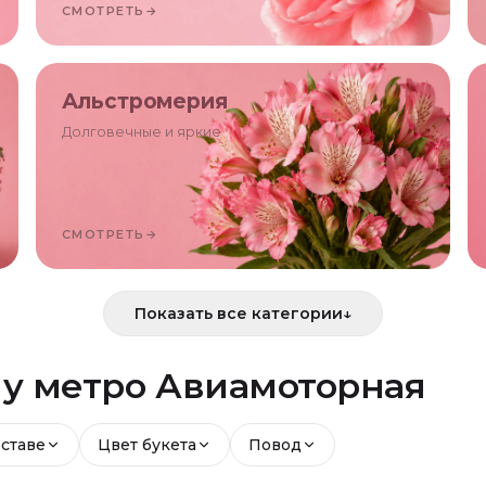
СМОТРЕТЬ
→
Альстромерия
Долговечные и яркие
СМОТРЕТЬ
→
Показать все категории
↓
й
у метро Авиамоторная
оставе
Цвет букета
Повод