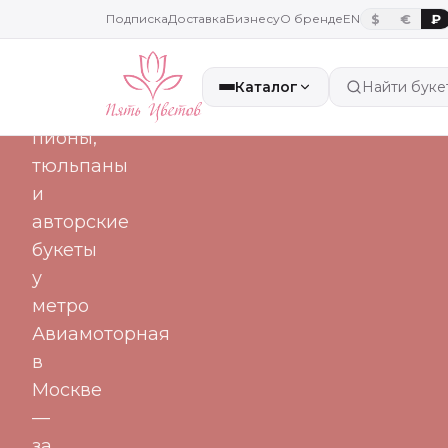
часа
Подписка
Доставка
Бизнесу
О бренде
EN
$
€
₽
Свежие
Каталог
Найти буке
розы,
пионы,
тюльпаны
и
авторские
букеты
у
метро
Авиамоторная
в
Москве
—
за