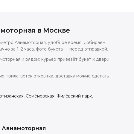
амоторная
в
Москве
у метро Авиамоторная, удобное время. Собираем
чно за 1–2 часа, фото букета — перед отправкой.
моторная и рядом: курьер привезёт букет к двери,
но прилагается открытка, доставку можно сделать
ртизанская
,
Семёновская
,
Филёвский парк
,
о Авиамоторная