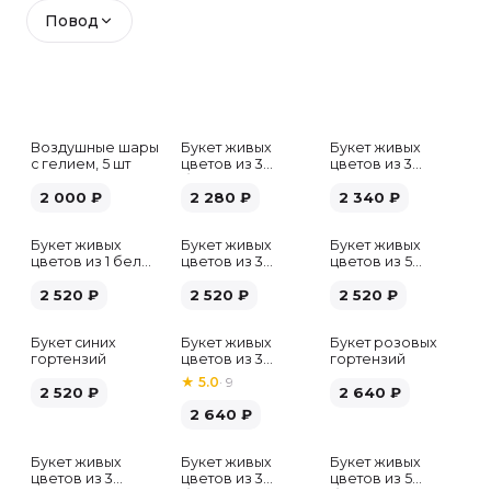
Повод
Воздушные шары
Букет живых
Букет живых
с гелием, 5 шт
цветов из 3
цветов из 3
белых гипсофил
розовых пионов
2 000
₽
2 280
₽
2 340
₽
Букет живых
Букет живых
Букет живых
цветов из 1 белой
цветов из 3
цветов из 5
гортензии
хризантем
альстромерий
2 520
₽
2 520
₽
микс
2 520
₽
Букет синих
Букет живых
Букет розовых
гортензий
цветов из 3
гортензий
розовых пионов
★
5.0
·
9
2 520
₽
2 640
₽
2 640
₽
Букет живых
Букет живых
Букет живых
Хит
цветов из 3
цветов из 3
цветов из 5