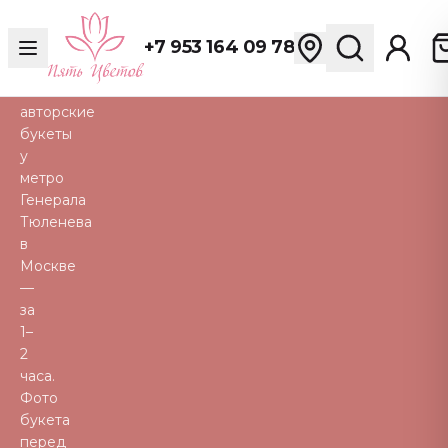
Свежие
розы,
+7 953 164 09 78
пионы,
тюльпаны
и
авторские
букеты
у
метро
Генерала
Тюленева
в
Москве
—
за
1–
2
часа.
Фото
букета
перед