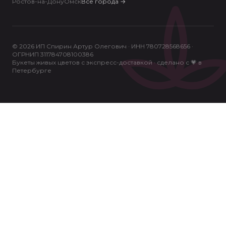
Ростов-на-Дону
Омск
Все города
→
© 2026 ИП Спирин Артур Олегович · ИНН 780728568656 ·
ОГРНИП 311784708100386
Букеты живых цветов с экспресс-доставкой · сделано с 💗 в
Петербурге