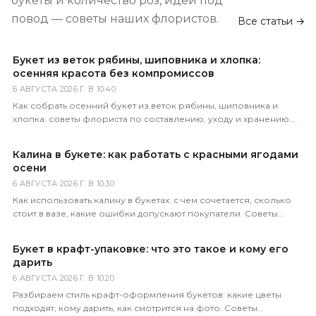
букеты и количество роз, идеи под
повод — советы наших флористов.
Все статьи →
Букет из веток рябины, шиповника и хлопка:
осенняя красота без компромиссов
6 АВГУСТА 2026 Г. В 10:40
Как собрать осенний букет из веток рябины, шиповника и
хлопка: советы флориста по составлению, уходу и хранению.
Доставка по всей России за 1–2 часа.
Калина в букете: как работать с красными ягодами
осени
6 АВГУСТА 2026 Г. В 10:30
Как использовать калину в букетах: с чем сочетается, сколько
стоит в вазе, какие ошибки допускают покупатели. Советы
практикующего флориста магазина 5 Цветов.
Букет в крафт-упаковке: что это такое и кому его
дарить
6 АВГУСТА 2026 Г. В 10:20
Разбираем стиль крафт-оформления букетов: какие цветы
подходят, кому дарить, как смотрится на фото. Советы