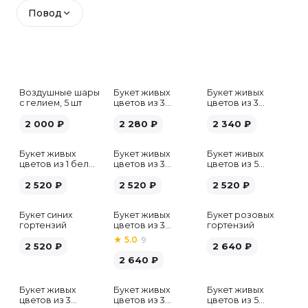
Повод
Воздушные шары
Букет живых
Букет живых
с гелием, 5 шт
цветов из 3
цветов из 3
белых гипсофил
розовых пионов
2 000
₽
2 280
₽
2 340
₽
Букет живых
Букет живых
Букет живых
цветов из 1 белой
цветов из 3
цветов из 5
гортензии
хризантем
альстромерий
2 520
₽
2 520
₽
микс
2 520
₽
Букет синих
Букет живых
Букет розовых
гортензий
цветов из 3
гортензий
розовых пионов
★
5.0
·
9
2 520
₽
2 640
₽
2 640
₽
Букет живых
Букет живых
Букет живых
Хит
цветов из 3
цветов из 3
цветов из 5