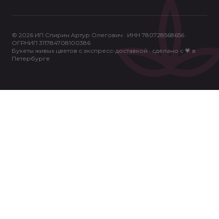
© 2026 ИП Спирин Артур Олегович · ИНН 780728568656 ·
ОГРНИП 311784708100386
Букеты живых цветов с экспресс-доставкой · сделано с 💗 в
Петербурге