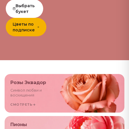
Выбрать
букет
Цветы по
подписке
Розы Эквадор
Символ любви и
восхищения
СМОТРЕТЬ
→
Пионы