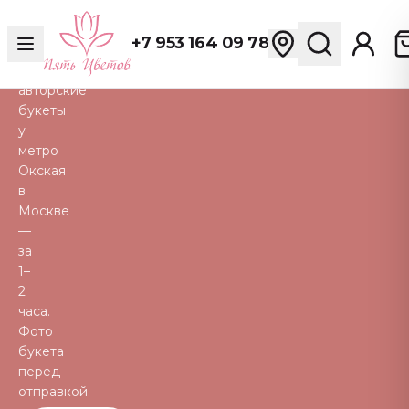
розы,
пионы,
+7 953 164 09 78
тюльпаны
и
авторские
букеты
у
метро
Окская
в
Москве
—
за
1–
2
часа.
Фото
букета
перед
отправкой.