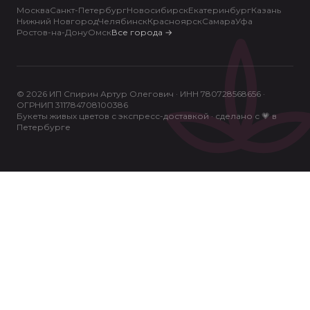
Москва
Санкт-Петербург
Новосибирск
Екатеринбург
Казань
Нижний Новгород
Челябинск
Красноярск
Самара
Уфа
Ростов-на-Дону
Омск
Все города
→
© 2026 ИП Спирин Артур Олегович · ИНН 780728568656 ·
ОГРНИП 311784708100386
Букеты живых цветов с экспресс-доставкой · сделано с 💗 в
Петербурге