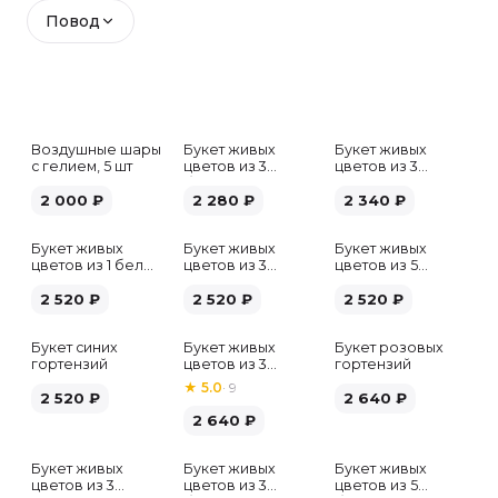
Повод
Воздушные шары
Букет живых
Букет живых
с гелием, 5 шт
цветов из 3
цветов из 3
белых гипсофил
розовых пионов
2 000
₽
2 280
₽
2 340
₽
Букет живых
Букет живых
Букет живых
цветов из 1 белой
цветов из 3
цветов из 5
гортензии
хризантем
альстромерий
2 520
₽
2 520
₽
микс
2 520
₽
Букет синих
Букет живых
Букет розовых
гортензий
цветов из 3
гортензий
розовых пионов
★
5.0
·
9
2 520
₽
2 640
₽
2 640
₽
Букет живых
Букет живых
Букет живых
Хит
цветов из 3
цветов из 3
цветов из 5