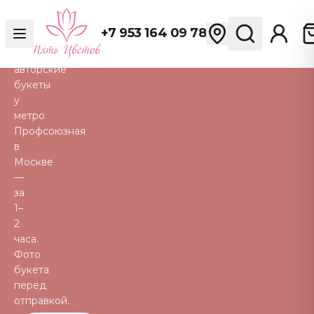
розы,
пионы,
+7 953 164 09 78
тюльпаны
и
авторские
букеты
у
метро
Профсоюзная
в
Москве
—
за
1–
2
часа.
Фото
букета
перед
отправкой.