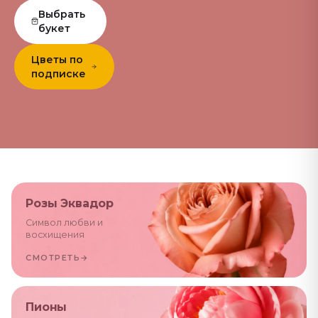
Выбрать
букет
Цветы по
подписке
Розы Эквадор
Символ любви и
восхищения
СМОТРЕТЬ
→
Пионы