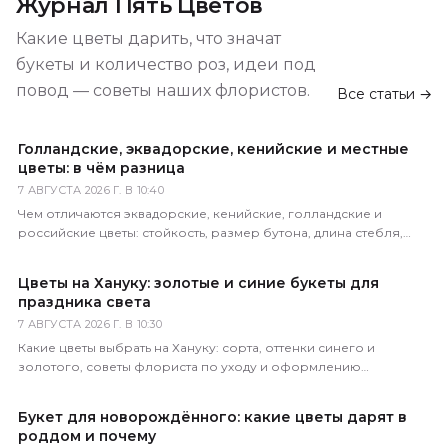
Журнал Пять Цветов
Какие цветы дарить, что значат
букеты и количество роз, идеи под
повод — советы наших флористов.
Все статьи →
Голландские, эквадорские, кенийские и местные
цветы: в чём разница
7 АВГУСТА 2026 Г. В 10:40
Чем отличаются эквадорские, кенийские, голландские и
российские цветы: стойкость, размер бутона, длина стебля,
цена. Как определить происхождение по виду.
Цветы на Хануку: золотые и синие букеты для
праздника света
7 АВГУСТА 2026 Г. В 10:30
Какие цветы выбрать на Хануку: сорта, оттенки синего и
золотого, советы флориста по уходу и оформлению
праздничного букета с доставкой по России.
Букет для новорождённого: какие цветы дарят в
роддом и почему