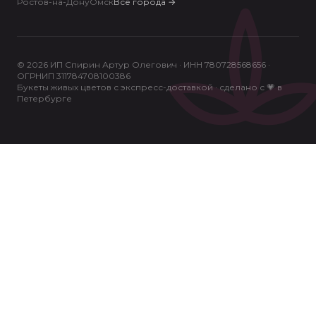
Ростов-на-Дону
Омск
Все города
→
© 2026 ИП Спирин Артур Олегович · ИНН 780728568656 ·
ОГРНИП 311784708100386
Букеты живых цветов с экспресс-доставкой · сделано с 💗 в
Петербурге