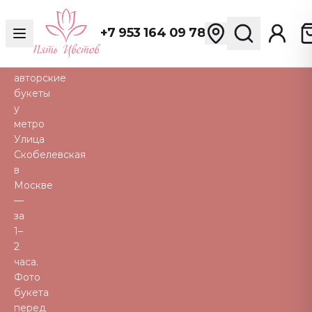
Свежие
розы,
+7 953 164 09 78
пионы,
тюльпаны
и
авторские
букеты
у
метро
Улица
Скобелевская
в
Москве
—
за
1–
2
часа.
Фото
букета
перед