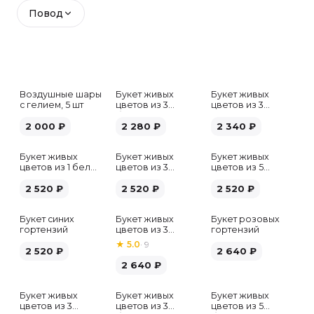
Повод
Воздушные шары
Букет живых
Букет живых
с гелием, 5 шт
цветов из 3
цветов из 3
белых гипсофил
розовых пионов
2 000
₽
2 280
₽
2 340
₽
Букет живых
Букет живых
Букет живых
цветов из 1 белой
цветов из 3
цветов из 5
гортензии
хризантем
альстромерий
2 520
₽
2 520
₽
микс
2 520
₽
Букет синих
Букет живых
Букет розовых
гортензий
цветов из 3
гортензий
розовых пионов
★
5.0
·
9
2 520
₽
2 640
₽
2 640
₽
Букет живых
Букет живых
Букет живых
Хит
цветов из 3
цветов из 3
цветов из 5