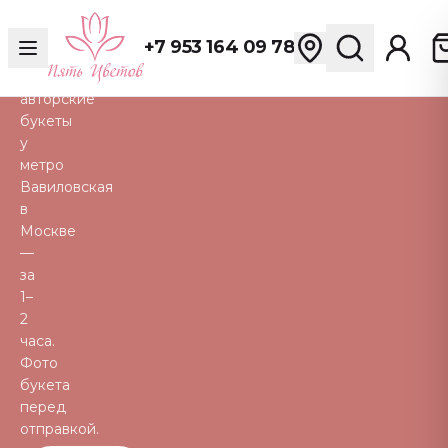
розы,
пионы,
+7 953 164 09 78
тюльпаны
и
авторские
букеты
у
метро
Вавиловская
в
Москве
—
за
1–
2
часа.
Фото
букета
перед
отправкой.