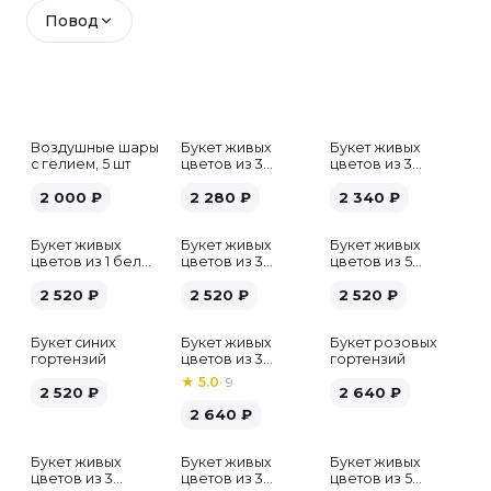
Повод
Воздушные шары
Букет живых
Букет живых
с гелием, 5 шт
цветов из 3
цветов из 3
белых гипсофил
розовых пионов
2 000
₽
2 280
₽
2 340
₽
Букет живых
Букет живых
Букет живых
цветов из 1 белой
цветов из 3
цветов из 5
гортензии
хризантем
альстромерий
2 520
₽
2 520
₽
микс
2 520
₽
Букет синих
Букет живых
Букет розовых
гортензий
цветов из 3
гортензий
розовых пионов
★
5.0
·
9
2 520
₽
2 640
₽
2 640
₽
Букет живых
Букет живых
Букет живых
Хит
цветов из 3
цветов из 3
цветов из 5