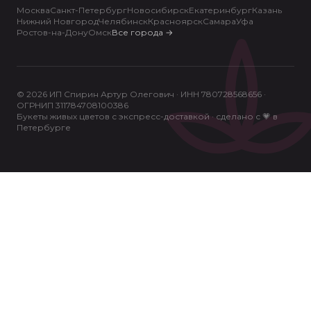
Москва
Санкт-Петербург
Новосибирск
Екатеринбург
Казань
Нижний Новгород
Челябинск
Красноярск
Самара
Уфа
Ростов-на-Дону
Омск
Все города
→
© 2026 ИП Спирин Артур Олегович · ИНН 780728568656 ·
ОГРНИП 311784708100386
Букеты живых цветов с экспресс-доставкой · сделано с 💗 в
Петербурге