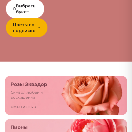
Выбрать
букет
Цветы по
подписке
Розы Эквадор
Символ любви и
восхищения
СМОТРЕТЬ
→
Пионы