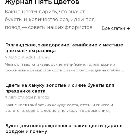
Журнал Пять Цветов
Какие цветы дарить, что значат
букеты и количество роз, идеи под
повод — советы наших флористов.
Все статьи →
Голландские, эквадорские, кенийские и местные
цветы: в чём разница
7 АВГУСТА 2026 Г. В 10:40
Чем отличаются эквадорские, кенийские, голландские и
российские цветы: стойкость, размер бутона, длина стебля,
цена. Как определить происхождение по виду.
Цветы на Хануку: золотые и синие букеты для
праздника света
7 АВГУСТА 2026 Г. В 10:30
Какие цветы выбрать на Хануку: сорта, оттенки синего и
золотого, советы флориста по уходу и оформлению
праздничного букета с доставкой по России.
Букет для новорождённого: какие цветы дарят в
роддом и почему