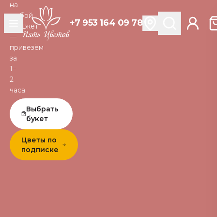
на
любой
+7 953 164 09 78
бюджет
—
привезём
за
1–
2
часа
Выбрать
букет
Цветы по
подписке