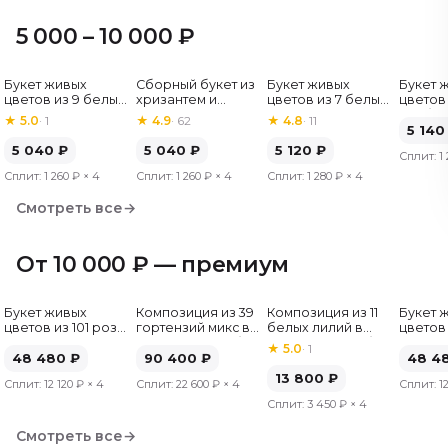
5 000 – 10 000 ₽
Букет живых
Сборный букет из
Букет живых
Букет 
Хит
цветов из 9 белых
хризантем и
цветов из 7 белых
цветов 
роз, Эквадор, 60
альстромерий
хризантем
гербер
★
5.0
·
1
★
4.9
·
62
★
4.8
·
11
см
5 140
5 040
₽
5 040
₽
5 120
₽
Сплит:
1
Сплит:
1 260 ₽
× 4
Сплит:
1 260 ₽
× 4
Сплит:
1 280 ₽
× 4
Смотреть все
→
От 10 000 ₽ — премиум
Букет живых
Композиция из 39
Композиция из 11
Букет 
цветов из 101 розы
гортензий микс в
белых лилий в
цветов 
микс, Эквадор, 50
шляпной коробке
шляпной коробке
микс, Э
★
5.0
·
1
см
48 480
₽
90 400
₽
см
48 4
13 800
₽
Сплит:
12 120 ₽
× 4
Сплит:
22 600 ₽
× 4
Сплит:
1
Сплит:
3 450 ₽
× 4
Смотреть все
→