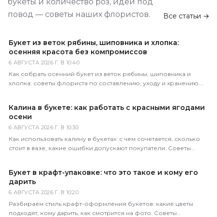
букеты и количество роз, идеи под
повод — советы наших флористов.
Все статьи →
Букет из веток рябины, шиповника и хлопка:
осенняя красота без компромиссов
6 АВГУСТА 2026 Г. В 10:40
Как собрать осенний букет из веток рябины, шиповника и
хлопка: советы флориста по составлению, уходу и хранению.
Доставка по всей России за 1–2 часа.
Калина в букете: как работать с красными ягодами
осени
6 АВГУСТА 2026 Г. В 10:30
Как использовать калину в букетах: с чем сочетается, сколько
стоит в вазе, какие ошибки допускают покупатели. Советы
практикующего флориста магазина 5 Цветов.
Букет в крафт-упаковке: что это такое и кому его
дарить
6 АВГУСТА 2026 Г. В 10:20
Разбираем стиль крафт-оформления букетов: какие цветы
подходят, кому дарить, как смотрится на фото. Советы