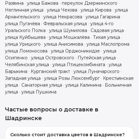
Развина
·
улица Бажова
·
переулок Дзержинского
·
Неглинная улица
·
улица Чехова
·
улица Кирова
·
улица
Архангельского
·
улица Некрасова
·
улица Гагарина
·
улица Пугачёва
·
Февральская улица
·
улица 4-го
Уральского Полка
·
улица Шумилова
·
Садовая улица
·
улица Куйбышева
·
улица Мошкалёва
·
Тихая улица
·
улица Урицкого
·
улица Анисимова
·
улица Маслопрома
·
улица Ломоносова
·
улица Орджоникидзе
·
улица
Осипенко
·
улица Островского
·
Путейская улица
·
Челябинская улица
·
улица Птицекомбината
·
улица
Барыкина
·
Курганский тракт
·
улица Луначарского
·
Западная улица
·
улица Розы Люксембург
·
Крестьянская
улица
·
Санаторная улица
·
улица Калинина
·
Больничная
улица
·
улица Пушкина
Частые вопросы о доставке в
Шадринске
Сколько стоит доставка цветов в Шадринске?