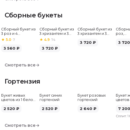
Сборные букеты
Сборный букет из
Сборный букет из
Сборный букет из
Сборны
Хит
3 роз и 4
3 хризантем и 3
3 хризантем и 3
роз,
альстромерий
альстромерий
гербер
альстр
★
5.0
·
7
★
4.9
·
74
3 720
₽
гербе
3 720
3 560
₽
3 720
₽
Смотреть все
→
Гортензия
Букет живых
Букет синих
Букет розовых
Букет 
цветов из 1 белой
гортензий
гортензий
цветов
гортензии
гортен
2 520
₽
2 520
₽
2 640
₽
7 20
Сплит:
1
Смотреть все
→