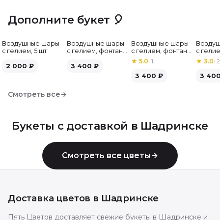
Дополните букет 🎈
Воздушные шары
Воздушные шары
Воздушные шары
Возду
с гелием, 5 шт
с гелием, фонтан,
с гелием, фонтан,
с гелие
бело-зелёные, 7
бело-розовые, 7
бело-
★
5.0
·
1
★
3.0
·
2
2 000
₽
шт
3 400
₽
шт
серебр
3 400
₽
3 40
Смотреть все
→
Букеты с доставкой в
Шадринске
Смотреть все цветы
→
Доставка цветов в
Шадринске
Пять Цветов доставляет свежие букеты в Шадринске и